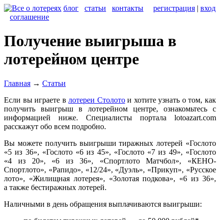
блог
статьи
контакты
регистрация
|
вход
соглашение
Получение выигрыша в
лотерейном центре
Главная
→
Статьи
Если вы играете в
лотереи Столото
и хотите узнать о том, как
получить выигрыш в лотерейном центре, ознакомьтесь с
информацией ниже. Специалисты портала lotoazart.com
расскажут обо всем подробно.
Вы можете получить выигрыши тиражных лотерей «Гослото
«5 из 36», «Гослото «6 из 45», «Гослото «7 из 49», «Гослото
«4 из 20», «6 из 36», «Спортлото Матчбол», «КЕНО-
Спортлото», «Рапидо», «12/24», «Дуэль», «Прикуп», «Русское
лото», «Жилищная лотерея», «Золотая подкова», «6 из 36»,
а также бестиражных лотерей.
Наличными в день обращения выплачиваются выигрыши: