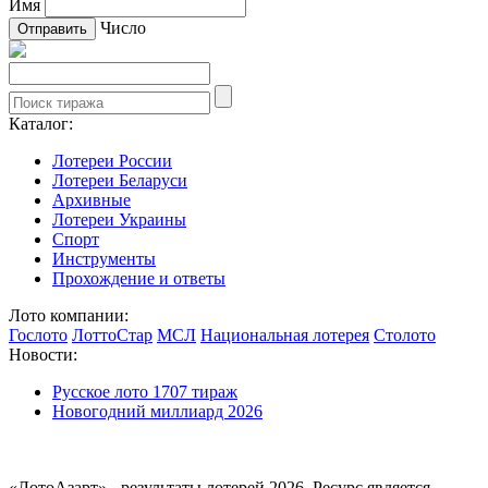
Имя
Число
Каталог:
Лотереи России
Лотереи Беларуси
Архивные
Лотереи Украины
Спорт
Инструменты
Прохождение и ответы
Лото компании:
Гослото
ЛоттоСтар
МСЛ
Национальная лотерея
Столото
Новости:
Русское лото 1707 тираж
Новогодний миллиард 2026
«ЛотоАзарт» - результаты лотерей 2026. Ресурс является