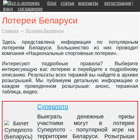
блог
статьи
контакты
регистрация
|
вход
соглашение
Лотереи Беларуси
Главная
→
Лотереи Беларуси
Здесь представлена информация по популярным
лотереям Беларуси. Большинство из них проводит
компания «Национальные спортивные лотереи».
Интересуют подробные правила? Выберите
интересующую вас лотерею и перейдите к подробному
описанию. Результаты всех тиражей вы найдете в архиве
розыгрышей. Мы публикуем детальную информацию о
каждом проведенном розыгрыше: анонс, тиражная
таблица, видео.
Суперлото
Выиграть денежные призы
участники могут в лотерее
Суперлото - популярной игре на
территории Беларуси. Розыгрыши