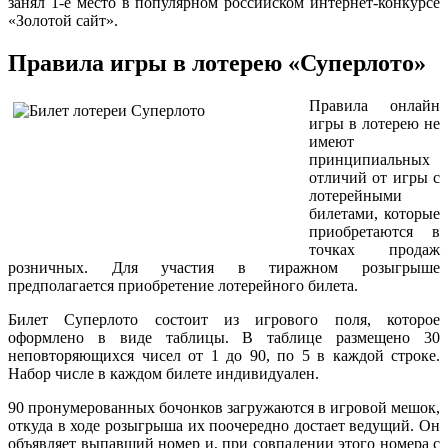
занял 1-е место в популярном российском интернет-конкурсе
«Золотой сайт».
Правила игры в лотерею «Суперлото»
Правила онлайн
игры в лотерею не
имеют
принципиальных
отличий от игры с
лотерейными
билетами, которые
приобретаются в
точках продаж
розничных. Для участия в тиражном розыгрыше
предполагается приобретение лотерейного билета.
Билет Суперлото состоит из игрового поля, которое
оформлено в виде таблицы. В таблице размещено 30
неповторяющихся чисел от 1 до 90, по 5 в каждой строке.
Набор числе в каждом билете индивидуален.
90 пронумерованных бочонков загружаются в игровой мешок,
откуда в ходе розыгрыша их поочередно достает ведущий. Он
объявляет выпавший номер и, при совпадении этого номера с