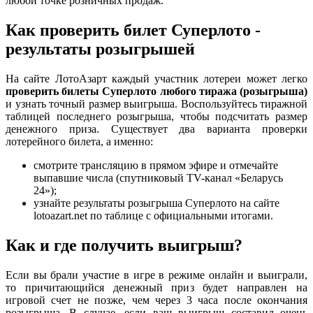
любой точке розничных продаж.
Как проверить билет Суперлото -
результаты розыгрышей
На сайте ЛотоАзарт каждый участник лотереи может легко
проверить билеты Суперлото любого тиража (розыгрыша)
и узнать точный размер выигрыша. Воспользуйтесь тиражной
таблицей последнего розыгрыша, чтобы подсчитать размер
денежного приза. Существует два варианта проверки
лотерейного билета, а именно:
смотрите трансляцию в прямом эфире и отмечайте
выпавшие числа (спутниковый TV-канал «Беларусь
24»);
узнайте результаты розыгрыша Суперлото на сайте
lotoazart.net по таблице с официальными итогами.
Как и где получить выигрыш?
Если вы брали участие в игре в режиме онлайн и выиграли,
то причитающийся денежный приз будет направлен на
игровой счет не позже, чем через 3 часа после окончания
розыгрыша. В случае, если ваш выигрыш составил очень