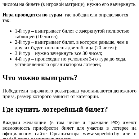
числом на билете (в игровой матрице), нужно его вычеркнуть.
Игра проводится по турам
, где победители определяются
так:
1-й тур – выигрывает билет с зачеркнутой полностью
таблицей (10 чисел);
2-й тур – выигрывает билет, в котором раньше, чем в
других будут заполнены две таблица (20 чисел);
3-й тур – нужно зачеркнуть все 30 чисел;
4-й тур – происходит по условиям 3-го тура до хода,
установленного организатором лотереи;
Что можно выиграть?
Победители тиражного розыгрыша удостаиваются денежного
приза, размер которого зависит от категории.
Где купить лотерейный билет?
Каждый желающий (в том числе и граждане РФ) имеют
возможность приобрести билет для участия в лотерее на
официальном сайте Организатора www.superloto.by или в