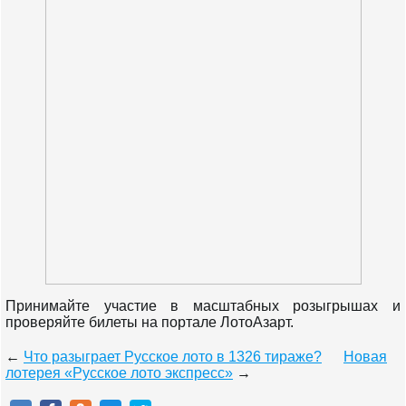
Принимайте участие в масштабных розыгрышах и
проверяйте билеты на портале ЛотоАзарт.
←
Что разыграет Русское лото в 1326 тираже?
Новая
лотерея «Русское лото экспресс»
→