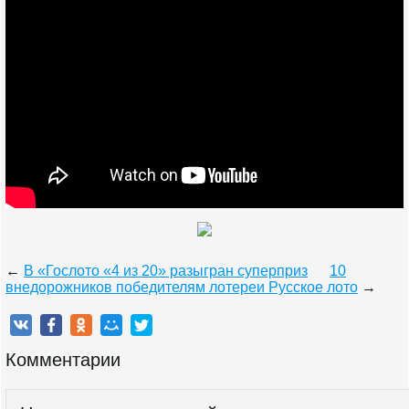
←
В «Гослото «4 из 20» разыгран суперприз
10
внедорожников победителям лотереи Русское лото
→
Комментарии