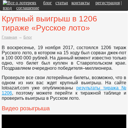
блог
статьи
контакты
регистрация
|
вход
соглашение
Крупный выигрыш в 1206
тираже «Русское лото»
Главная
→
Блог
В воскресенье, 19 ноября 2017, состоялся 1206 тираж
Русского лото, в котором на 15 ходу был сорван джек-пот
в 100 000 000 рублей. На данный момент известно только
одно, что билет был куплен в Ставропольском крае.
Поздравляем очередного победителя–миллионера.
Проверьте все свои лотерейные билеты, возможно, что в
одном из них вас ждет крупный выигрыш. На сайте
lotoazart.com уже опубликованы
результаты тиража №
1206
, поэтому можете перейти к тиражной таблице и
проверить выигрыш в Русском лото.
Видео розыгрыша