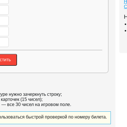
Н
С
Н
стить
уре нужно зачеркнуть строку;
карточек (15 чисел);
 — все 30 чисел на игровом поле.
льзоваться быстрой проверкой по номеру билета.