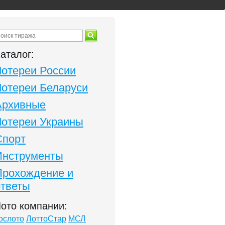
аталог:
Лотереи России
Лотереи Беларуси
Архивные
Лотереи Украины
Спорт
Инструменты
Прохождение и
ответы
ото компании:
ослото
ЛоттоСтар
МСЛ