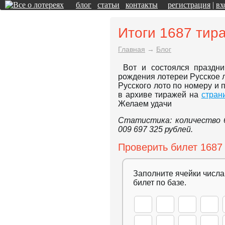
блог
статьи
контакты
регистрация
|
вх
Итоги 1687 тир
Главная
→
Блог
Вот и состоялся праздн
рождения лотереи Русское л
Русского лото по номеру и 
в архиве тиражей на
стран
Желаем удачи
Статистика: количество б
009 697 325 рублей.
Проверить билет 1687
Заполните ячейки числа
билет по базе.