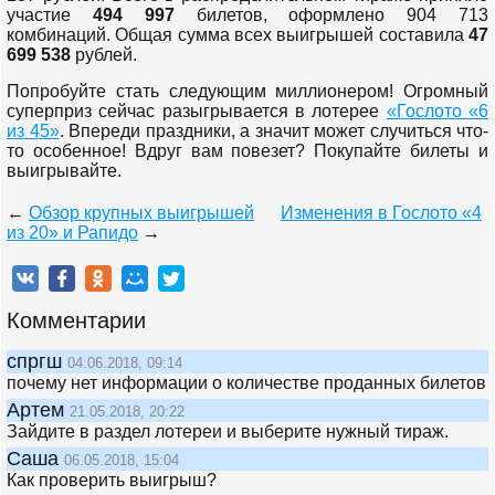
участие
494 997
билетов, оформлено 904 713
комбинаций. Общая сумма всех выигрышей составила
47
699 538
рублей.
Попробуйте стать следующим миллионером! Огромный
суперприз сейчас разыгрывается в лотерее
«Гослото «6
из 45»
. Впереди праздники, а значит может случиться что-
то особенное! Вдруг вам повезет? Покупайте билеты и
выигрывайте.
←
Обзор крупных выигрышей
Изменения в Гослото «4
из 20» и Рапидо
→
Комментарии
спргш
04.06.2018, 09:14
почему нет информации о количестве проданных билетов
Артем
21.05.2018, 20:22
Зайдите в раздел лотереи и выберите нужный тираж.
Саша
06.05.2018, 15:04
Как проверить выигрыш?