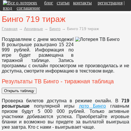
блог
статьи
контакты
регистрация
|
вход
соглашение
Бинго 719 тираж
Главная
→
Архивные
→
Бинго
→
Бинго 719 тираж
Поздравляем с днем молодежи!
В розыгрыше разыграно 15 224
999 рублей. Информация по
игре будет размещена в
тиражной таблице. Запись
программы с онлайн просмотром не производилась и не
доступна, смотрите информацию в текстовом виде.
Результаты ТВ Бинго - тиражная таблица
Проверка билетов доступна в режиме онлайн. В
719
розыгрыше
популярной игры
лото Бинго
главным
призом будут 5 000 000 рублей. Только активные
участники добиваются успеха. Приобретайте игровые
бланки и возможно вы придете за выплатой выигрыша
уже завтра. Кто с нами - выигрывает чаще.