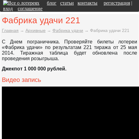
блог
статьи
контакты
регистрация
|
вход
соглашение
Фабрика удачи 221
Главная
→
Архивные
→
Фабрика удачи
→
Фабрика удачи 221
С Днем пограничника. Проверяйте билеты лотереи
«Фабрика удачи» по результатам 221 тиража от 25 мая
2014. Тиражная таблица будет обновлена после
проведения розыгрыша.
Джекпот 1 000 000 рублей.
Видео запись