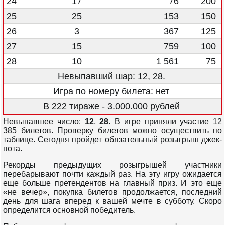
24
17
76
200
25
25
153
150
26
3
367
125
27
15
759
100
28
10
1 561
75
Невыпавший шар: 12, 28.
Игра по номеру билета: нет
В 222 тираже - 3.000.000 рублей
Невыпавшее число:
12
,
28
. В игре приняли участие 12
385 билетов. Проверку билетов можно осуществить по
таблице. Сегодня пройдет обязательный розыгрыш джек-
пота.
Рекорды предыдущих розыгрышей участники
перебарывают почти каждый раз. На эту игру ожидается
еще больше претендентов на главный приз. И это еще
«не вечер», покупка билетов продолжается, последний
день для шага вперед к вашей мечте в субботу. Скоро
определится основной победитель.