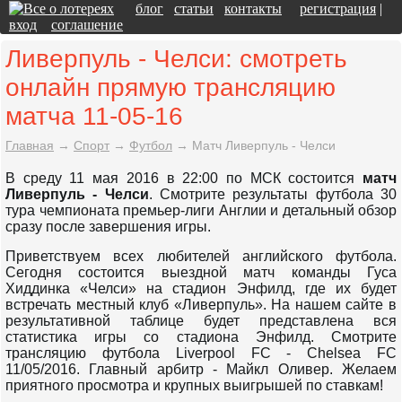
блог
статьи
контакты
регистрация
|
вход
соглашение
Ливерпуль - Челси: смотреть
онлайн прямую трансляцию
матча 11-05-16
Главная
→
Спорт
→
Футбол
→
Матч Ливерпуль - Челси
В среду 11 мая 2016 в 22:00 по МСК состоится
матч
Ливерпуль - Челси
. Смотрите результаты футбола 30
тура чемпионата премьер-лиги Англии и детальный обзор
сразу после завершения игры.
Приветствуем всех любителей английского футбола.
Сегодня состоится выездной матч команды Гуса
Хиддинка «Челси» на стадион Энфилд, где их будет
встречать местный клуб «Ливерпуль». На нашем сайте в
результативной таблице будет представлена вся
статистика игры со стадиона Энфилд. Смотрите
трансляцию футбола Liverpool FC - Chelsea FC
11/05/2016. Главный арбитр - Майкл Оливер. Желаем
приятного просмотра и крупных выигрышей по ставкам!