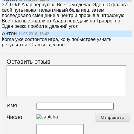
32` ГОЛ! Азар вернулся! Всё сам сделал Эден. С фланга
свой путь начал талантливый бельгиец, затем
последовало смещение в центр и прорыв в штрафную.
Все красные ждали от Азара передачи на Траоре, но
Эден резко пробил в дальний угол.
Антон
11.05.2016, 18:42
Когда уже состоится игра, хочу побыстрее узнать
результаты. Ставки сделаны!
Оставить отзыв
Имя
Число