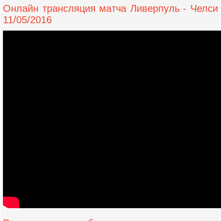
Онлайн трансляция матча Ливерпуль - Челси
11/05/2016