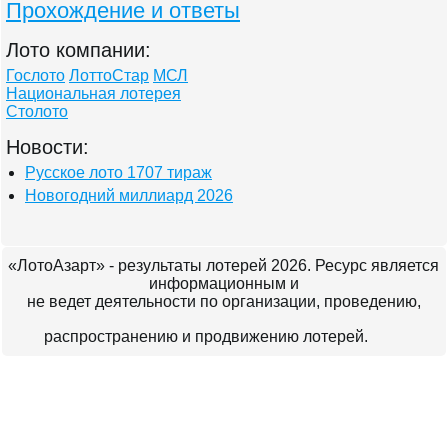
Прохождение и ответы
Лото компании:
Гослото
ЛоттоСтар
МСЛ
Национальная лотерея
Столото
Новости:
Русское лото 1707 тираж
Новогодний миллиард 2026
«ЛотоАзарт» - результаты лотерей 2026. Ресурс является
информационным и
не ведет деятельности по организации, проведению,
распространению и продвижению лотерей.