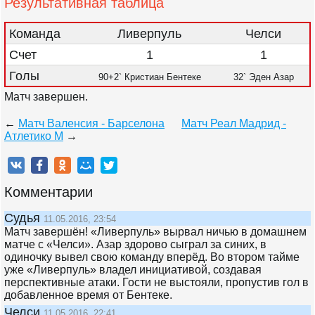
Результативная таблица
Команда
Ливерпуль
Челси
Счет
1
1
Голы
90+2` Кристиан Бентеке
32` Эден Азар
Матч завершен.
←
Матч Валенсия - Барселона
Матч Реал Мадрид -
Атлетико М
→
Комментарии
Судья
11.05.2016, 23:54
Матч завершён! «Ливерпуль» вырвал ничью в домашнем
матче с «Челси». Азар здорово сыграл за синих, в
одиночку вывел свою команду вперёд. Во втором тайме
уже «Ливерпуль» владел инициативой, создавая
перспективные атаки. Гости не выстояли, пропустив гол в
добавленное время от Бентеке.
Челси
11.05.2016, 22:41