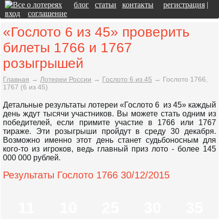
блог
статьи
контакты
регистрация
|
вход
соглашение
«Гослото 6 из 45» проверить
билеты 1766 и 1767
розыгрышей
Главная
→
Лотереи России
→
Гослото 6 из 45
→
Гослото 1766,
1767 (6 из 45)
Детальные результаты лотереи «Гослото 6 из 45» каждый
день ждут тысячи участников. Вы можете стать одним из
победителей, если примите участие в 1766 или 1767
тираже. Эти розыгрыши пройдут в среду 30 декабря.
Возможно именно этот день станет судьбоносным для
кого-то из игроков, ведь главный приз лото - более 145
000 000 рублей.
Результаты Гослото 1766 30/12/2015
11
10
25
30
35