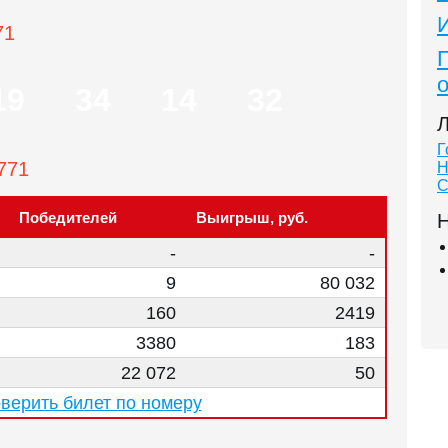
71
19
34
14
32
Л
Г
771
Н
С
Победителей
Выигрыш, руб.
Н
-
-
9
80 032
160
2419
3380
183
22 072
50
верить билет по номеру