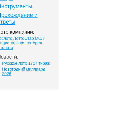
Инструменты
Прохождение и
ответы
ото компании:
ослото
ЛоттоСтар
МСЛ
ациональная лотерея
толото
овости:
Русское лото 1707 тираж
Новогодний миллиард
2026