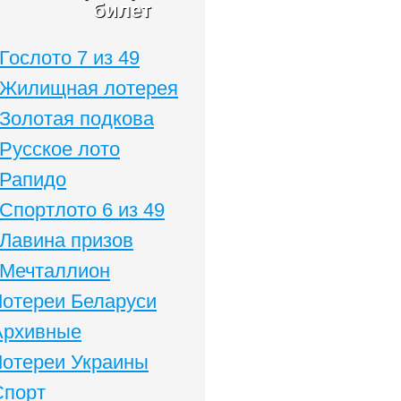
билет
Гослото 7 из 49
Жилищная лотерея
Золотая подкова
Русское лото
Рапидо
Спортлото 6 из 49
Лавина призов
Мечталлион
Лотереи Беларуси
Архивные
Лотереи Украины
Спорт