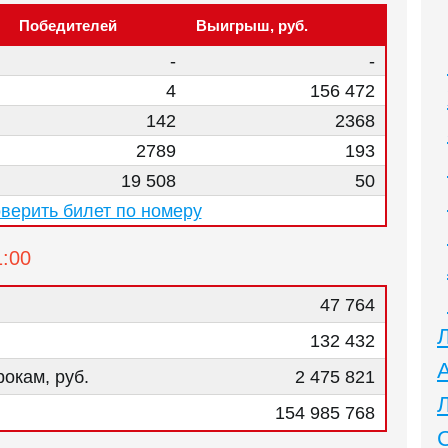
Победителей
Выигрыш, руб.
-
-
4
156 472
142
2368
2789
193
19 508
50
верить билет по номеру
1:00
47 764
132 432
окам, руб.
2 475 821
154 985 768