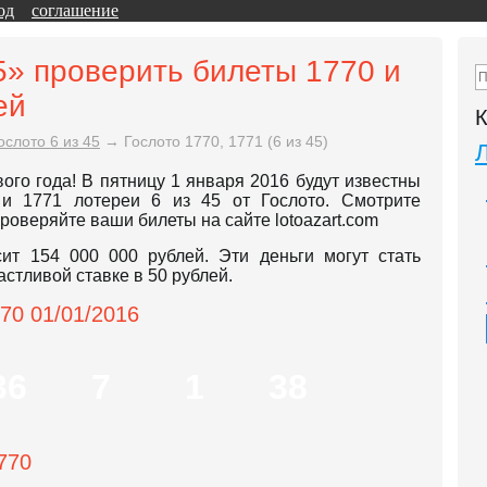
од
соглашение
5» проверить билеты 1770 и
ей
К
ослото 6 из 45
→
Гослото 1770, 1771 (6 из 45)
ого года! В пятницу 1 января 2016 будут известны
 и 1771 лотереи 6 из 45 от Гослото. Смотрите
роверяйте ваши билеты на сайте lotoazart.com
ит 154 000 000 рублей. Эти деньги могут стать
стливой ставке в 50 рублей.
70 01/01/2016
36
7
1
38
770