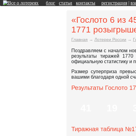
блог
статьи
контакты
регистрация
|
вх
«Гослото 6 из 4
1771 розыгрыш
Главная
→
Лотереи России
→
Г
Поздравляем с началом нов
результаты тиражей 1770
официальную статистику и п
Размер суперприза превыс
вашими благодаря одной сча
Результаты Гослото 17
41
19
Тиражная таблица №1