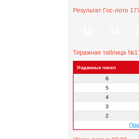
Результат Гос-лото 17
11
43
Тиражная таблица №1
Угаданных чисел
6
5
4
3
2
Про