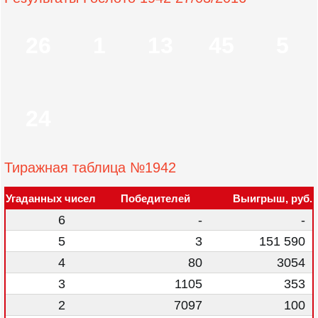
26
1
13
45
5
24
Тиражная таблица №1942
Угаданных чисел
Победителей
Выигрыш, руб.
6
-
-
5
3
151 590
4
80
3054
3
1105
353
2
7097
100