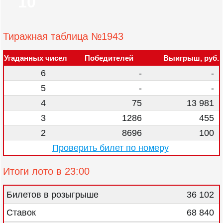
10
Тиражная таблица №1943
Угаданных чисел
Победителей
Выигрыш, руб.
6
-
-
5
-
-
4
75
13 981
3
1286
455
2
8696
100
Проверить билет по номеру
Итоги лото в 23:00
Билетов в розыгрыше
36 102
Ставок
68 840