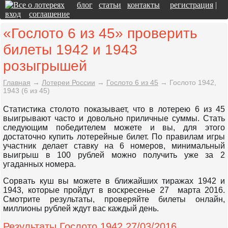
блог
статьи
контакты
регистрация
|
вход
соглашение
«Гослото 6 из 45» проверить
билеты 1942 и 1943
розыгрышей
Главная
→
Лотереи России
→
Гослото 6 из 45
→
Гослото 1942,
1943 (6 из 45)
Статистика столото показывает, что в лотерею 6 из 45
выигрывают часто и довольно приличные суммы. Стать
следующим победителем можете и вы, для этого
достаточно купить лотерейные билет. По правилам игры
участник делает ставку на 6 номеров, минимальный
выигрыш в 100 рублей можно получить уже за 2
угаданных номера.
Сорвать куш вы можете в ближайших тиражах 1942 и
1943, которые пройдут в воскресенье 27 марта 2016.
Смотрите результаты, проверяйте билеты онлайн,
миллионы рублей ждут вас каждый день.
Результаты Гослото 1942 27/03/2016