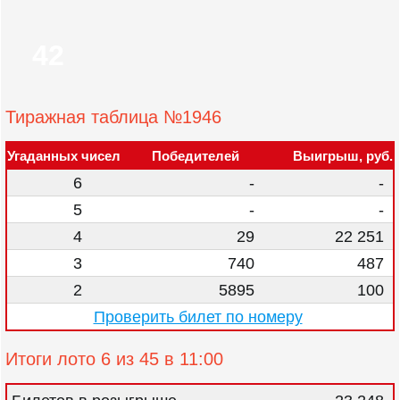
42
Тиражная таблица №1946
Угаданных чисел
Победителей
Выигрыш, руб.
6
-
-
5
-
-
4
29
22 251
3
740
487
2
5895
100
Проверить билет по номеру
Итоги лото 6 из 45 в 11:00