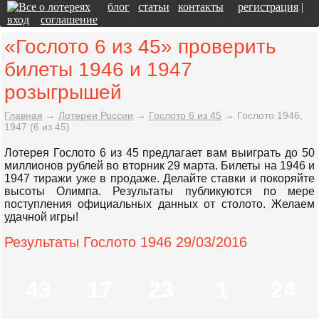
блог
статьи
контакты
регистрация
|
вход
соглашение
«Гослото 6 из 45» проверить
билеты 1946 и 1947
розыгрышей
Главная
→
Лотереи России
→
Гослото 6 из 45
→
Гослото 1946,
1947 (6 из 45)
Лотерея Гослото 6 из 45 предлагает вам выиграть до 50
миллионов рублей во вторник 29 марта. Билеты на 1946 и
1947 тиражи уже в продаже. Делайте ставки и покоряйте
высоты Олимпа. Результаты публикуются по мере
поступления официальных данных от столото. Желаем
удачной игры!
Результаты Гослото 1946 29/03/2016
43
17
23
1
24