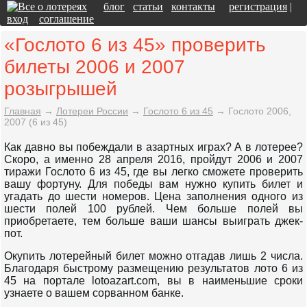
блог
статьи
контакты
регистрация
|
вход
соглашение
«Гослото 6 из 45» проверить
билеты 2006 и 2007
розыгрышей
Главная
→
Лотереи России
→
Гослото 6 из 45
→
Гослото 2006,
2007 (6 из 45)
Как давно вы побеждали в азартных играх? А в лотерее?
Скоро, а именно 28 апреля 2016, пройдут 2006 и 2007
тиражи Гослото 6 из 45, где вы легко сможете проверить
вашу фортуну. Для победы вам нужно купить билет и
угадать до шести номеров. Цена заполнения одного из
шести полей 100 рублей. Чем больше полей вы
приобретаете, тем больше ваши шансы выиграть джек-
пот.
Окупить лотерейный билет можно отгадав лишь 2 числа.
Благодаря быстрому размещению результатов лото 6 из
45 на портале lotoazart.com, вы в наименьшие сроки
узнаете о вашем сорванном банке.