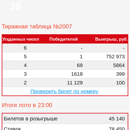
29
Тиражная таблица №2007
Угаданных чисел
Победителей
Выигрыш, руб.
6
-
-
5
1
752 973
4
69
5864
3
1618
399
2
11 129
100
Проверить билет по номеру
Итоги лото в 23:00
Билетов в розыгрыше
45 140
Ставок
78 450