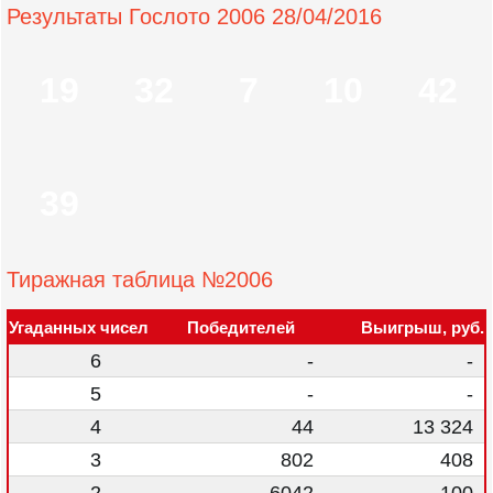
Результаты Гослото 2006 28/04/2016
19
32
7
10
42
39
Тиражная таблица №2006
Угаданных чисел
Победителей
Выигрыш, руб.
6
-
-
5
-
-
4
44
13 324
3
802
408