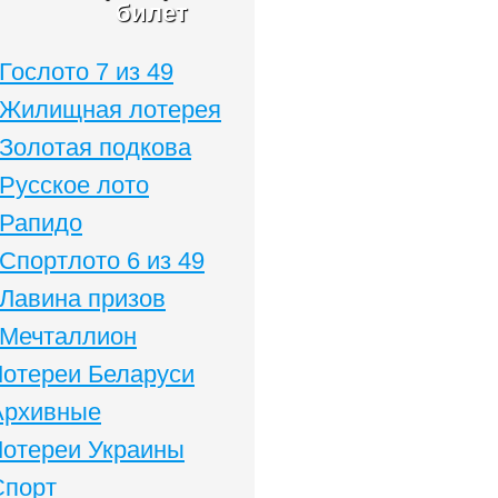
билет
Гослото 7 из 49
Жилищная лотерея
Золотая подкова
Русское лото
Рапидо
Спортлото 6 из 49
Лавина призов
Мечталлион
Лотереи Беларуси
Архивные
Лотереи Украины
Спорт