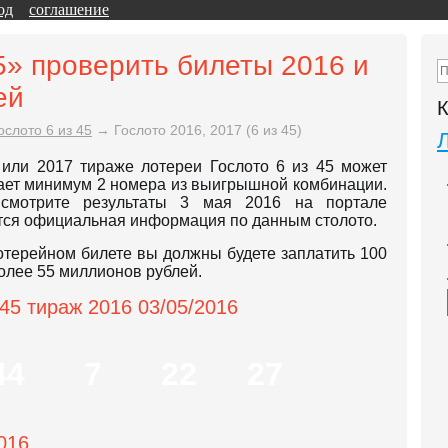
од
соглашение
5» проверить билеты 2016 и
ей
К
ослото 6 из 45
→
Гослото 2016, 2017 (6 из 45)
 или 2017 тираже лотереи Гослото 6 из 45 может
дает минимум 2 номера из выигрышной комбинации.
смотрите результаты 3 мая 2016 на портале
уется официальная информация по данным столото.
лотерейном билете вы должны будете заплатить 100
олее 55 миллионов рублей.
45 тираж 2016 03/05/2016
44
7
22
27
016