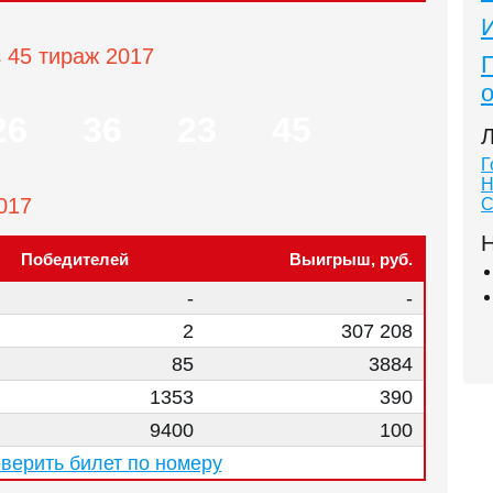
з 45 тираж 2017
26
36
23
45
Л
Г
Н
017
С
Н
Победителей
Выигрыш, руб.
-
-
2
307 208
85
3884
1353
390
9400
100
верить билет по номеру