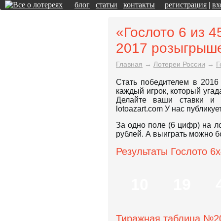
блог
статьи
контакты
регистрация
|
вх
«Гослото 6 из 4
2017 розыгрыш
Главная
→
Лотереи России
→
Г
Стать победителем в 2016
каждый игрок, который уга
Делайте ваши ставки и 
lotoazart.com У нас публик
За одно поле (6 цифр) на 
рублей. А выиграть можно б
Результаты Гослото 6x
10
19
Тиражная таблица №2