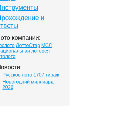
Инструменты
Прохождение и
ответы
ото компании:
ослото
ЛоттоСтар
МСЛ
ациональная лотерея
толото
овости:
Русское лото 1707 тираж
Новогодний миллиард
2026