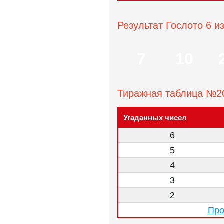
Результат Гослото 6 и
7
10
Тиражная таблица №2
Угаданных чисел
6
5
4
3
2
Про