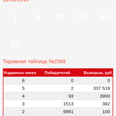
1
5
44
10
34
26
Тиражная таблица №2369
Угаданных чисел
Победителей
Выигрыш, руб.
6
0
0
5
2
337 519
4
93
3900
3
1513
382
2
9981
100