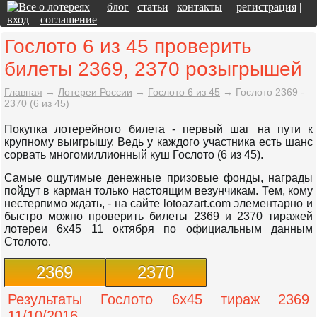
блог
статьи
контакты
регистрация
|
вход
соглашение
Гослото 6 из 45 проверить
билеты 2369, 2370 розыгрышей
Главная
→
Лотереи России
→
Гослото 6 из 45
→
Гослото 2369 -
2370 (6 из 45)
Покупка лотерейного билета - первый шаг на пути к
крупному выигрышу. Ведь у каждого участника есть шанс
сорвать многомиллионный куш Гослото (6 из 45).
Самые ощутимые денежные призовые фонды, награды
пойдут в карман только настоящим везунчикам. Тем, кому
нестерпимо ждать, - на сайте lotoazart.com элементарно и
быстро можно проверить билеты 2369 и 2370 тиражей
лотереи 6x45 11 октября по официальным данным
Столото.
2369
2370
Результаты Гослото 6x45 тираж 2369
11/10/2016