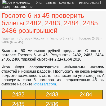
блог
статьи
контакты
регистрация
|
вход
соглашение
Гослото 6 из 45 проверить
билеты 2482, 2483, 2484, 2485,
2486 розыгрышей
Главная
→
Лотереи России
→
Гослото 6 из 45
→
Гослото 2482 -
2486 (6 из 45)
Выиграть 50 миллинов рублей предлагает Столото в
лотерее Гослото 6 из 45. Результаты 2482, 2483, 2484,
2485, 2486 тиражей смотрите 2 декабря 2016.
Игра будет сопровождаться небывалым накалом
страстей и искрами радости. Пропускать не рекомендуем,
ведь это возможность стать независимым уже сегодня. А
проверить свои 6 номеров из предложенных 45 вы
сможете на сайте
lotoazart.com
.
2482
2483
2484
2485
2486