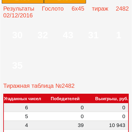
Результаты Гослото 6x45 тираж 2482
02/12/2016
30
32
43
31
1
35
Тиражная таблица №2482
Угаданных чисел
Победителей
Выигрыш, руб.
6
0
0
5
0
0
4
39
10 943