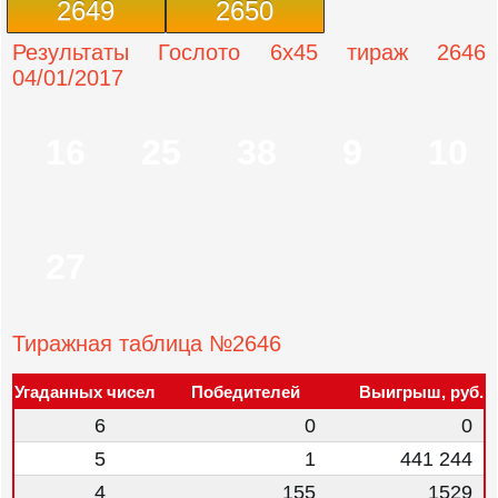
2649
2650
Результаты Гослото 6x45 тираж 2646
04/01/2017
16
25
38
9
10
27
Тиражная таблица №2646
Угаданных чисел
Победителей
Выигрыш, руб.
6
0
0
5
1
441 244
4
155
1529