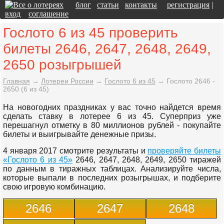
блог
статьи
контакты
регистрация
|
вход
соглашение
Гослото 6 из 45 проверить
билеты 2646, 2647, 2648, 2649,
2650 розыгрышей
Главная
→
Лотереи России
→
Гослото 6 из 45
→
Гослото 2646 -
2650 (6 из 45)
На новогодних праздниках у вас точно найдется время
сделать ставку в лотерее 6 из 45. Суперприз уже
перешагнул отметку в 80 миллионов рублей - покупайте
билеты и выигрывайте денежные призы.
4 января 2017 смотрите результаты и
проверяйте билеты
«Гослото 6 из 45»
2646, 2647, 2648, 2649, 2650 тиражей
по данным в тиражных таблицах. Анализируйте числа,
которые выпали в последних розыгрышах, и подберите
свою игровую комбинацию.
2646
2647
2648