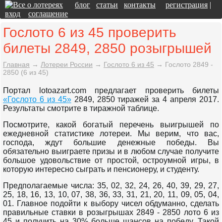
блог
статьи
контакты
регистрация
|
вход
соглашение
Гослото 6 из 45 проверить
билеты 2849, 2850 розыгрышей
Главная
→
Лотереи России
→
Гослото 6 из 45
→
Гослото 2849 -
2850 (6 из 45)
Портал lotoazart.com предлагает проверить билеты
«Гослото 6 из 45»
2849, 2850 тиражей за 4 апреля 2017.
Результаты смотрите в тиражной таблице.
Посмотрите, какой богатый перечень выигрышей по
ежедневной статистике лотереи. Мы верим, что вас,
господа, ждут большие денежные победы. Вы
обязательно выиграете призы и в любом случае получите
большое удовольствие от простой, остроумной игры, в
которую интересно сыграть и пенсионеру, и студенту.
Предполагаемые числа: 35, 02, 32, 24, 26, 40, 39, 29, 27,
25, 18, 16, 13, 10, 07, 38, 36, 33, 31, 21, 20, 11, 09, 05, 04,
01. Главное подойти к выбору чисел обдуманно, сделать
правильные ставки в розыгрышах 2849 - 2850 лото 6 из
45 и получить на 30% больше шансов на победу. Такой