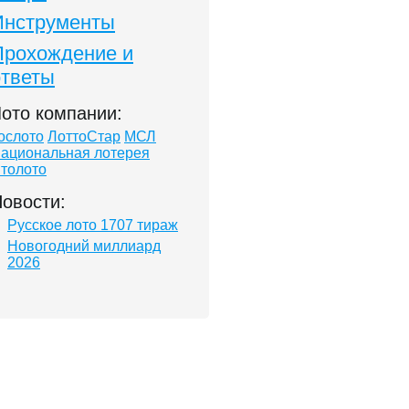
Инструменты
Прохождение и
ответы
ото компании:
ослото
ЛоттоСтар
МСЛ
ациональная лотерея
толото
овости:
Русское лото 1707 тираж
Новогодний миллиард
2026