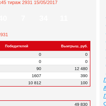
x45 тираж 2931 15/05/2017
40
7
34
11
2931
Победителей
Выигрыш, руб.
0
0
0
0
90
12 480
1607
390
10 812
100
49 830