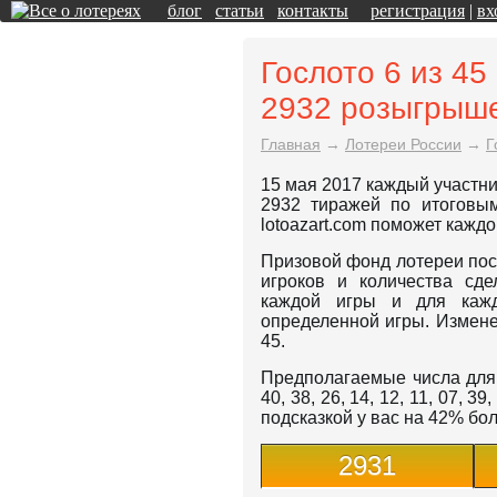
блог
статьи
контакты
регистрация
|
вх
Гослото 6 из 45
2932 розыгрыш
Главная
→
Лотереи России
→
Г
15 мая 2017 каждый участни
2932 тиражей по итоговы
lotoazart.com поможет кажд
Призовой фонд лотереи пос
игроков и количества сд
каждой игры и для кажд
определенной игры. Измене
45.
Предполагаемые числа для р
40, 38, 26, 14, 12, 11, 07, 39
подсказкой у вас на 42% б
2931