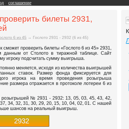
од
соглашение
 проверить билеты 2931,
ей
К
ослото 6 из 45
→
Гослото 2931 - 2932 (6 из 45)
к сможет проверить билеты «Гослото 6 из 45» 2931,
м данным от Столото в тиражной таблице. Сайт
ому игроку подсчитать сумму выигрыша.
тоянно меняется, исходя из количества выигрышей
еланных ставок. Размер фонда фиксируется для
ого игрока на время проведения розыгрыша
ние размера отражается в протоколе лотереи 6 из
озыгрышей № 2931 - 2932: 13, 05, 03, 45, 43, 42,
, 37, 34, 32, 31, 30, 29, 20, 15, 10, 04, 02, 01. С нашей
ольше шансов на реальный выигрыш.
2932