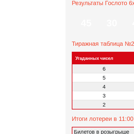
Результаты Гослото 6
45
30
Тиражная таблица №
Угаданных чисел
6
5
4
3
2
Итоги лотереи в 11:00
Билетов в розыгрыше