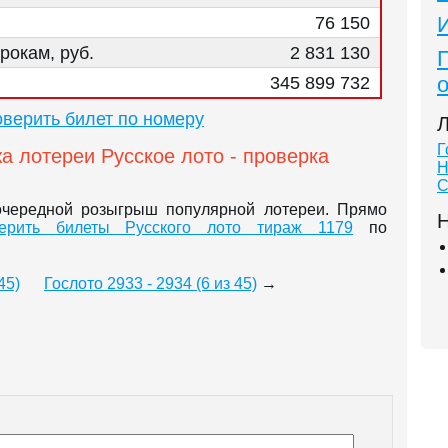
76 150
рокам, руб.
2 831 130
345 899 732
верить билет по номеру
Л
Г
а лотереи Русское лото - проверка
Н
С
очередной розыгрыш популярной лотереи. Прямо
Н
ерить билеты Русского лото тираж 1179
по
45)
Гослото 2933 - 2934 (6 из 45)
→