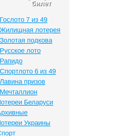
билет
Гослото 7 из 49
Жилищная лотерея
Золотая подкова
Русское лото
Рапидо
Спортлото 6 из 49
Лавина призов
Мечталлион
Лотереи Беларуси
Архивные
Лотереи Украины
Спорт