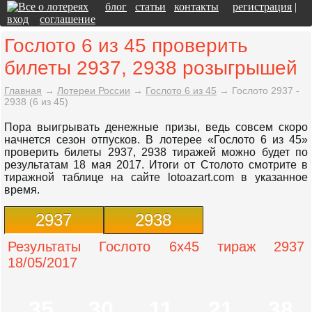
блог
статьи
контакты
регистрация
|
вход
соглашение
Гослото 6 из 45 проверить
билеты 2937, 2938 розыгрышей
Главная
→
Лотереи России
→
Гослото 6 из 45
→
Гослото 2937 -
2938 (6 из 45)
Пора выигрывать денежные призы, ведь совсем скоро
начнется сезон отпусков. В лотерее «Гослото 6 из 45»
проверить билеты 2937, 2938 тиражей можно будет по
результатам 18 мая 2017. Итоги от Столото смотрите в
тиражной таблице на сайте lotoazart.com в указанное
время.
2937
2938
Результаты Гослото 6x45 тираж 2937
18/05/2017
35
30
11
21
38