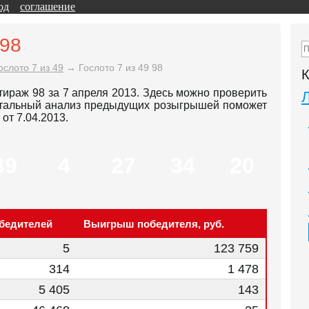
од
соглашение
 98
ослото 7 из 49
→
Гослото 7 из 49 98
К
 тираж 98 за 7 апреля 2013. Здесь можно проверить
етальный анализ предыдущих розыгрышей поможет
от 7.04.2013.
39
4
27
34
20
бедителей
Выигрыш победителя, руб.
5
123 759
314
1 478
5 405
143