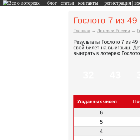
блог
статьи
контакты
регистрация
|
вх
Гослото 7 из 49
Главная
→
Лотереи России
→
Г
Результаты Гослото 7 из 49
свой билет на выигрыш. Д
выиграть в лотерею Гослото 
32
43
Угаданных чисел
По
6
5
4