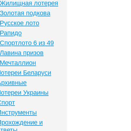
Жилищная лотерея
Золотая подкова
Русское лото
Рапидо
Спортлото 6 из 49
Лавина призов
Мечталлион
Лотереи Беларуси
Архивные
Лотереи Украины
Спорт
Инструменты
Прохождение и
ответы