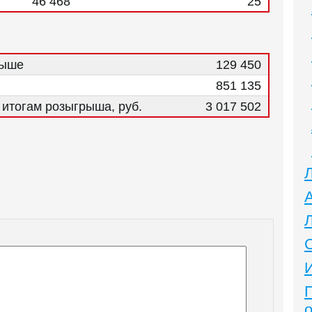
46 468
25
рыше
129 450
851 135
итогам розыгрыша, руб.
3 017 502