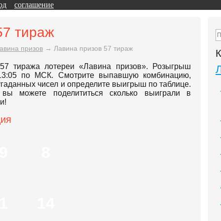
од
соглашение
57 тираж
авина призов
→
Лавина призов 57 тираж
К
 57 тиража лотереи «Лавина призов». Розыгрыш
 13:05 по МСК. Смотрите выпавшую комбинацию,
угаданных чисел и определите выигрыш по таблице.
 вы можете поделититься сколько выиграли в
и!
ция
9
8
1
14