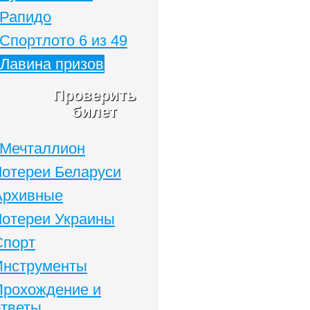
Рапидо
Спортлото 6 из 49
Лавина призов
Проверить
билет
Мечталлион
Лотереи Беларуси
Архивные
Лотереи Украины
Спорт
Инструменты
Прохождение и
ответы