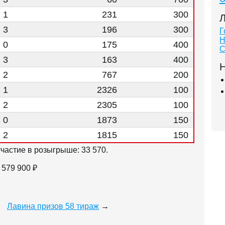
| 1
231
300
Л
| 3
196
300
Г
Н
| 0
175
400
С
| 3
163
400
Н
| 2
767
200
| 1
2326
100
| 2
2305
100
| 0
1873
150
| 2
1815
150
частие в розыгрыше: 33 570.
579 900 ₽
Лавина призов 58 тираж
→