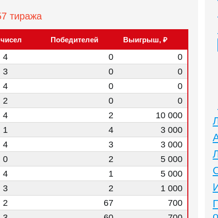
57 тиража
 чисел
Победителей
Выигрыш, ₽
| 4
0
0
| 3
0
0
| 4
0
0
| 2
0
0
| 4
2
10 000
| 1
4
3 000
| 4
3
3 000
| 0
2
5 000
| 4
1
5 000
| 3
2
1 000
| 2
67
700
| 3
60
700