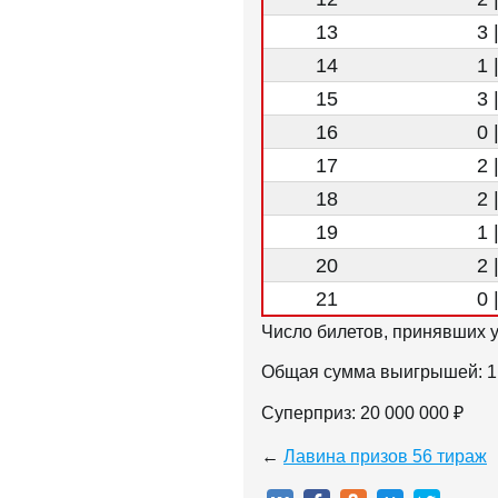
13
3 
14
1 
15
3 
16
0 
17
2 
18
2 
19
1 
20
2 
21
0 
Число билетов, принявших у
Общая сумма выигрышей: 1 
Суперприз: 20 000 000 ₽
←
Лавина призов 56 тираж