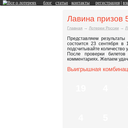
блог
статьи
контакты
регистрация
|
вх
Лавина призов 
Главная
→
Лотереи России
→
Л
Представляем результаты
состоится 23 сентября в
подсчитывайте количество 
После проверки билетов
комментариях. Желаем удач
Выигрышная комбина
19
4
4
5