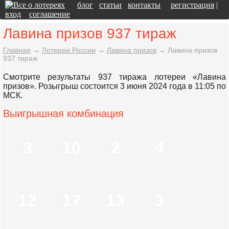
блог
статьи
контакты
регистрация
|
вход
соглашение
Лавина призов 937 тираж
Главная
→
Лотереи России
→
Лавина призов
→
Лавина призов
937 тираж
Смотрите результаты 937 тиража лотереи «Лавина
призов». Розыгрыш состоится 3 июня 2024 года в 11:05 по
МСК.
Выигрышная комбинация
3
10
2
4
12
17
13
3