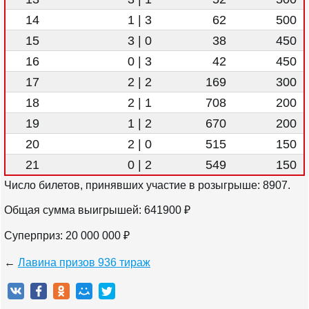
14
1 | 3
62
500
15
3 | 0
38
450
16
0 | 3
42
450
17
2 | 2
169
300
18
2 | 1
708
200
19
1 | 2
670
200
20
2 | 0
515
150
21
0 | 2
549
150
Число билетов, принявших участие в розыгрыше:
8907
.
Общая сумма выигрышей:
641900
₽
Суперприз: 20 000 000 ₽
←
Лавина призов 936 тираж