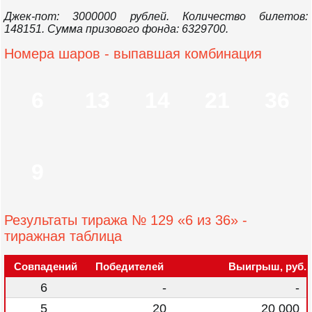
Джек-пот: 3000000 рублей. Количество билетов:
148151. Сумма призового фонда: 6329700.
Номера шаров - выпавшая комбинация
6
13
14
21
36
9
Результаты тиража № 129 «6 из 36» -
тиражная таблица
Совпадений
Победителей
Выигрыш, руб.
6
-
-
5
20
20 000