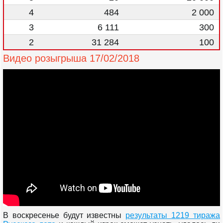
4
484
2 000
3
6 111
300
2
31 284
100
Видео розыгрыша 17/02/2018
В воскресенье будут известны
результаты 1219 тиража