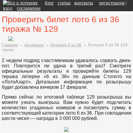
блог
статьи
контакты
регистрация
|
вход
соглашение
Проверить билет лото 6 из 36
тиража № 129
Главная
→
Архивные
→
Лотерея 6 из 36
→
Лотерея 6 из 36 129
тираж
2 недели подряд счастливчикам удавалось сорвать джек-
пот. Повторится ли удача в третий раз? Смотрите
официальные результаты и проверяйте билеты 129
тиража лотереи «6 из 36» по данным Столото на
«ЛотоАзарт». Детальная информация по розыгрышу
будет добавлена вечером 17 февраля.
Прямо сейчас по итоговой таблице 129 розыгрыша вы
можете узнать выигрыш. Вам нужно будет подсчитать
количество угаданных номеров и посмотреть сумму в
соответствующей категории лото 6 из 36. При совпадении
шести чисел — награда в 3 000 000 рублей.