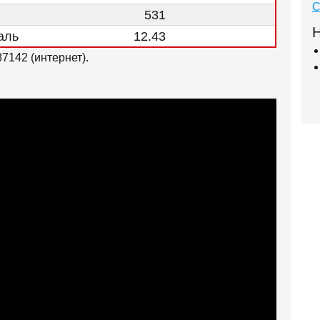
С
531
Н
аль
12.43
142 (интернет).