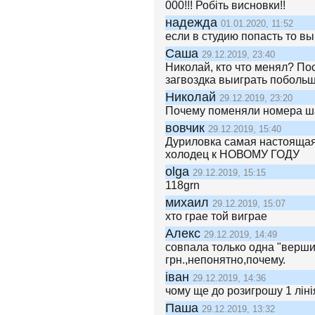
000!!! Робіть висновки!!
надежда
01.01.2020, 11:52
если в студию попасть то в
Саша
29.12.2019, 23:40
Николай, кто что менял? Пос
загвоздка выиграть побольш
Николай
29.12.2019, 23:20
Почему поменяли номера ша
вовчик
29.12.2019, 15:40
Дуриловка самая настоящая.
холодец к НОВОМУ ГОДУ
olga
29.12.2019, 15:15
118grn
михаил
29.12.2019, 15:07
хто грае той виграе
Алекс
29.12.2019, 14:49
совпала только одна "верши
грн.,непонятно,почему.
іван
29.12.2019, 14:36
чому ще до розигрошу 1 ліні
Паша
29.12.2019, 13:32