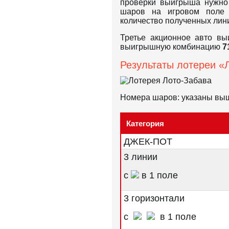
проверки выигрыша нужно
шаров на игровом поле 
количество полученных лини
Третье акционное авто вы
выигрышную комбинацию
7
Результаты лотереи «Л
Номера шаров: указаны вы
Категория
ДЖЕК-ПОТ
3 линии
с
в 1 поле
3 горизонтали
с
в 1 поле