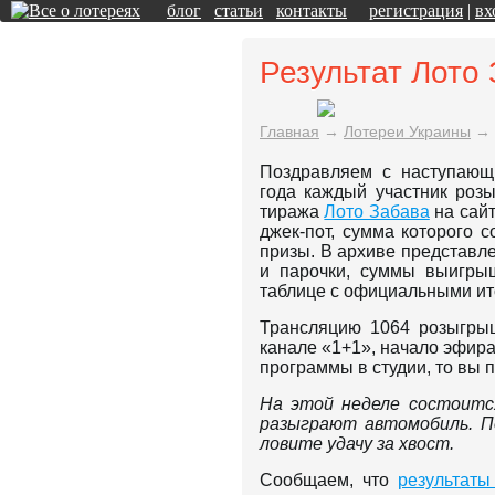
блог
статьи
контакты
регистрация
|
вх
Результат Лото
Главная
→
Лотереи Украины
→
Поздравляем с наступающ
года каждый участник роз
тиража
Лото Забава
на сайт
джек-пот, сумма которого 
призы. В архиве представл
и парочки, суммы выигры
таблице с официальными и
Трансляцию 1064 розыгрыш
канале «1+1», начало эфира 
программы в студии, то вы 
На этой неделе состоится
разыграют автомобиль. П
ловите удачу за хвост.
Сообщаем, что
результаты