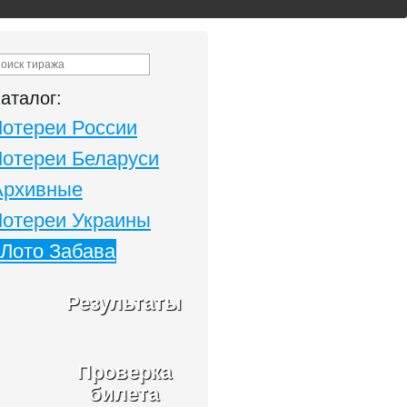
аталог:
Лотереи России
Лотереи Беларуси
Архивные
Лотереи Украины
Лото Забава
Результаты
Проверка
билета