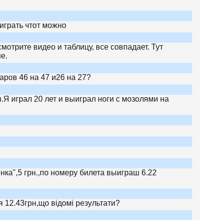
ыиграть чтот можно
мотрите видео и таблицу, все совпадает. Тут
е.
ров 46 на 47 и26 на 27?
Я играл 20 лет и выиграл ноги с мозолями на
нка",5 грн.,по номеру билета выиграш 6.22
я 12.43грн,що відомі результати?