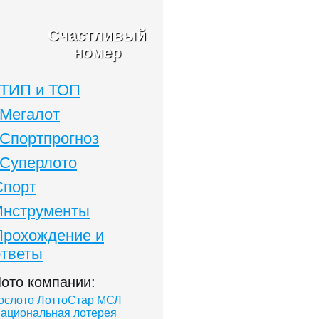
Счастливый
номер
ТИП и ТОП
Мегалот
Спортпрогноз
Суперлото
Спорт
Инструменты
Прохождение и
ответы
ото компании:
ослото
ЛоттоСтар
МСЛ
ациональная лотерея