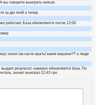
 А вы говорите выиграть нельзя.
и за дві ліній а тепер
же работает. База обновляется после 12:00.
номер
инус налог.так нагло врать! какие машини?? а люди
 выдает результат, наверно обновляется база. По
онталь, значит выиграл 12.43 грн.