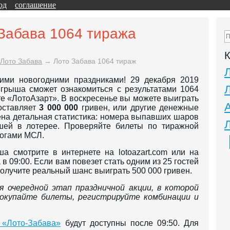
од
соглашение
 Забава 1064 тиража
К
Лото Забава
→
Лото Забава 1064 тираж
ими новогодними праздниками! 29 декабря 2019
ыгрыша сможет ознакомиться с результатами 1064
е «ЛотоАзарт». В воскресенье вы можете выиграть
составляет
3 000 000
гривен, или другие денежные
ена детальная статистика: номера выпавших шаров
шей в лотерее. Проверяйте билеты по тиражной
тогами МСЛ.
а смотрите в интернете на lotoazart.com или на
в 09:00. Если вам повезет стать одним из 25 гостей
получите реальный шанс выиграть 500 000 гривен.
 очередной этап праздничной акции, в которой
окупайте билеты, регистрируйте комбинации и
 «Лото-Забава»
будут доступны после 09:50. Для