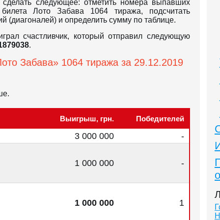
 сделать следующее: отметить номера выпавших
билета Лото Забава 1064 тиража, подсчитать
й (диагоналей) и определить сумму по таблице.
играл счастливчик, который отправил следующую
1879038
.
ото Забава» 1064 тиража за 29.12.2019
ше.
Выигрыш, грн.
Победителей
3 000 000
-
1 000 000
-
Л
1 000 000
1
Г
Н