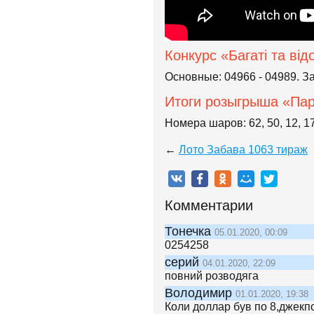
Конкурс «Багаті та від
Основные: 04966 - 04989. За
Итоги розыгрыша «Па
Номера шаров: 62, 50, 12, 17,
←
Лото Забава 1063 тираж
Комментарии
Тонечка
05.01.2020, 00:09
0254258
серий
04.01.2020, 22:09
повний розводяга
Володимир
01.01.2020, 19:38
Коли доллар був по 8,джекпо