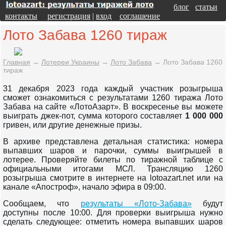
блог
статьи
контакты
регистрация
|
вход
соглашение
Лото Забава 1260 тираж
Главная
→
Лотереи Украины
→
Лото Забава
→
Лото Забава 1260
тираж
31 декабря 2023 года каждый участник розыгрыша
сможет ознакомиться с результатами 1260 тиража Лото
Забава на сайте «ЛотоАзарт». В воскресенье вы можете
выиграть джек-пот, сумма которого составляет
1 000 000
гривен, или другие денежные призы.
В архиве представлена детальная статистика: номера
выпавших шаров и парочки, суммы выигрышей в
лотерее. Проверяйте билеты по тиражной таблице с
официальными итогами МСЛ. Трансляцию 1260
розыгрыша смотрите в интернете на lotoazart.net или на
канале «Апостроф», начало эфира в 09:00.
Сообщаем, что
результаты «Лото-Забава»
будут
доступны после 10:00. Для проверки выигрыша нужно
сделать следующее: отметить номера выпавших шаров