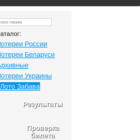
аталог:
Лотереи России
Лотереи Беларуси
Архивные
Лотереи Украины
Лото Забава
Результаты
Проверка
билета