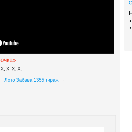
С
Н
рочка»
X, X, X, X.
Лото Забава 1355 тираж
→