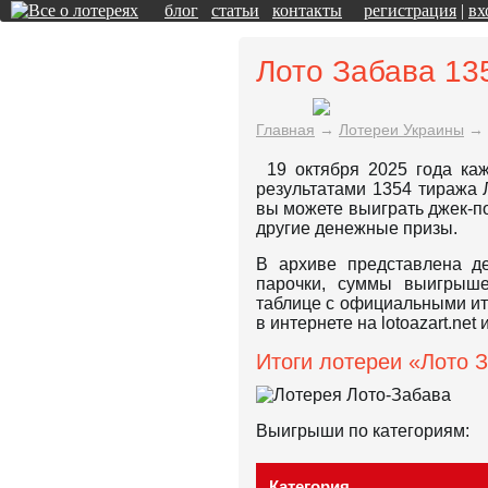
блог
статьи
контакты
регистрация
|
вх
Лото Забава 13
Главная
→
Лотереи Украины
→
19 октября 2025 года ка
результатами 1354 тиража 
вы можете выиграть джек-по
другие денежные призы.
В архиве представлена д
парочки, суммы выигрыше
таблице с официальными и
в интернете на lotoazart.ne
Итоги лотереи «Лото З
Выигрыши по категориям:
Категория