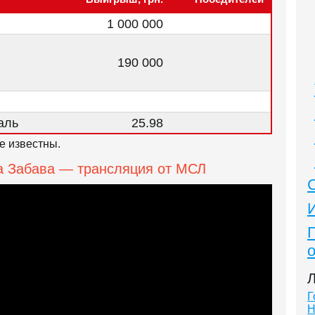
1 000 000
190 000
аль
25.98
е известны.
а Забава — трансляция от МСЛ
Л
Г
Н