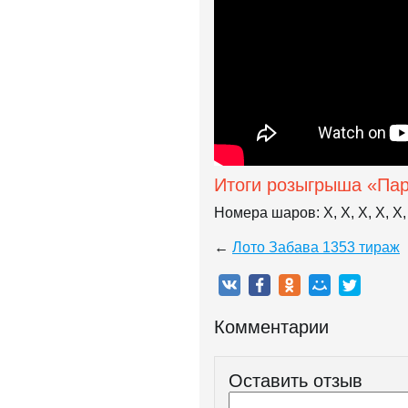
Итоги розыгрыша «Па
Номера шаров: X, X, X, X, X, 
←
Лото Забава 1353 тираж
Комментарии
Оставить отзыв