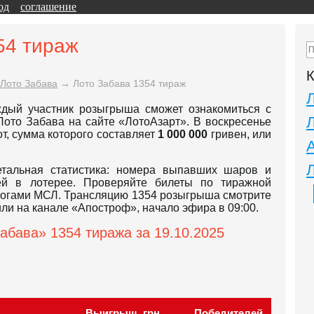
од
соглашение
54 тираж
К
Лото Забава
→
Лото Забава 1354 тираж
ждый участник розыгрыша сможет ознакомиться с
Лото Забава на сайте «ЛотоАзарт». В воскресенье
т, сумма которого составляет
1 000 000
гривен, или
етальная статистика: номера выпавших шаров и
й в лотерее. Проверяйте билеты по тиражной
тогами МСЛ. Трансляцию 1354 розыгрыша смотрите
t или на канале «Апостроф», начало эфира в 09:00.
абава» 1354 тиража за 19.10.2025
Выигрыш, грн.
Победителей