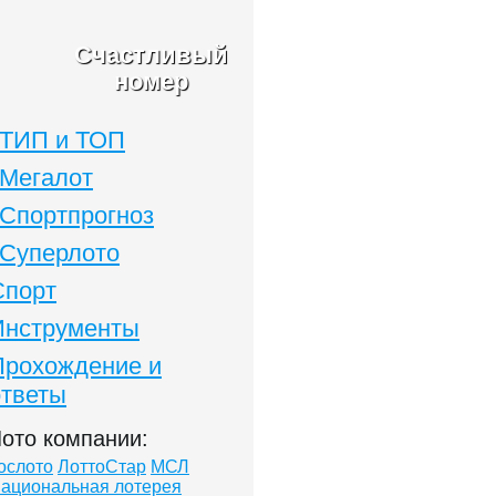
Счастливый
номер
ТИП и ТОП
Мегалот
Спортпрогноз
Суперлото
Спорт
Инструменты
Прохождение и
ответы
ото компании:
ослото
ЛоттоСтар
МСЛ
ациональная лотерея