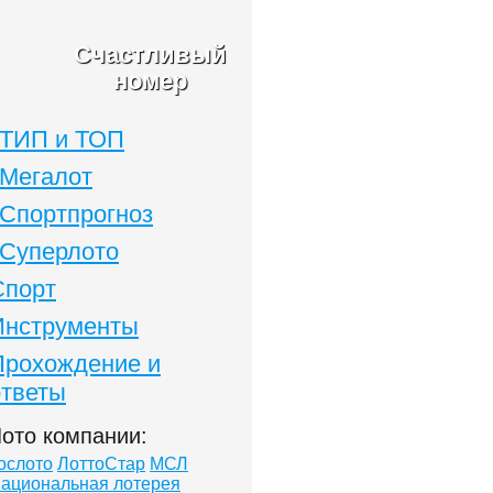
Счастливый
номер
ТИП и ТОП
Мегалот
Спортпрогноз
Суперлото
Спорт
Инструменты
Прохождение и
ответы
ото компании:
ослото
ЛоттоСтар
МСЛ
ациональная лотерея