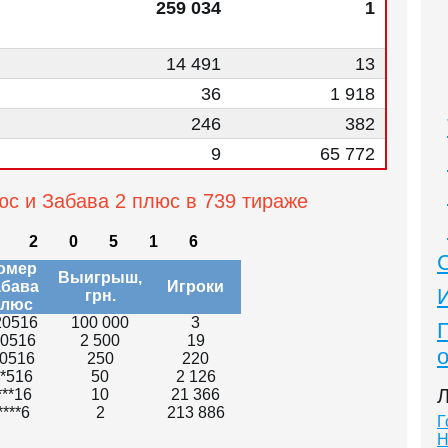
259 034
1
14 491
13
36
1 918
246
382
9
65 772
юс и Забава 2 плюс в 739 тираже
2
0
5
1
6
омер
Выигрыш,
абава
Игроки
грн.
люс
20516
100 000
3
20516
2 500
19
*0516
250
220
**516
50
2 126
Л
***16
10
21 366
****6
2
213 886
Г
Н