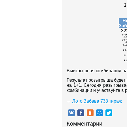
3
Н
Заб
32
*2
**
**
**
*
*
Выигрышная комбинация на
Результат розыгрыша будет
на 1+1. Сегодня разыгрыва
комбинации и участвуйте в
←
Лото Забава 738 тираж
Комментарии