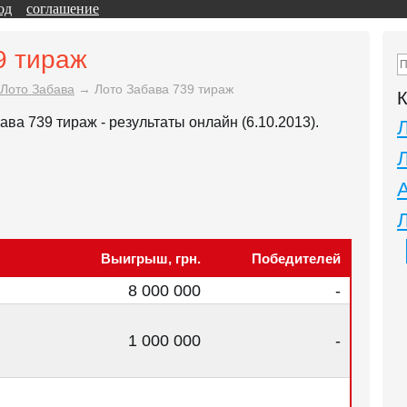
од
соглашение
9 тираж
Лото Забава
→
Лото Забава 739 тираж
К
а 739 тираж - результаты онлайн (6.10.2013).
Выигрыш, грн.
Победителей
8 000 000
-
1 000 000
-