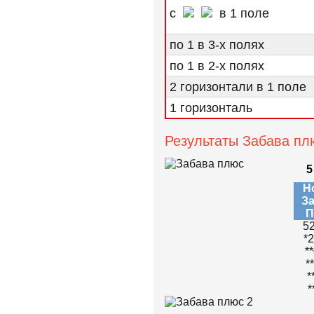
с
в 1 поле
по 1 в 3-х полях
по 1 в 2-х полях
2 горизонтали в 1 поле
1 горизонталь
Результаты Забава пл
5
Н
З
П
5
*
*
*
*
*