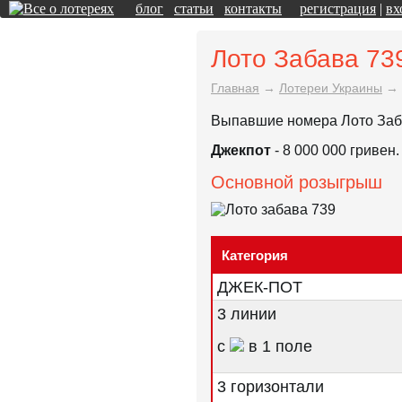
блог
статьи
контакты
регистрация
|
вх
Лото Забава 73
Главная
→
Лотереи Украины
→
Выпавшие номера Лото Забав
Джекпот
- 8 000 000 гривен.
Основной розыгрыш
Категория
ДЖЕК-ПОТ
3 линии
с
в 1 поле
3 горизонтали