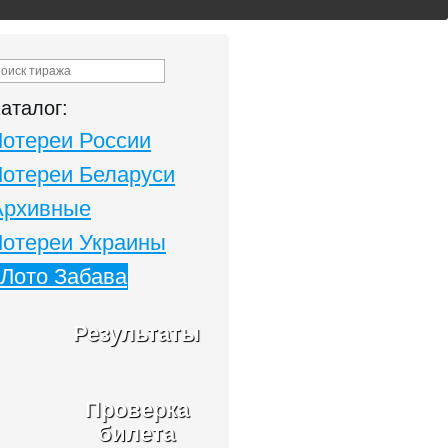
аталог:
Лотереи России
Лотереи Беларуси
Архивные
Лотереи Украины
Лото Забава
Результаты
Проверка
билета