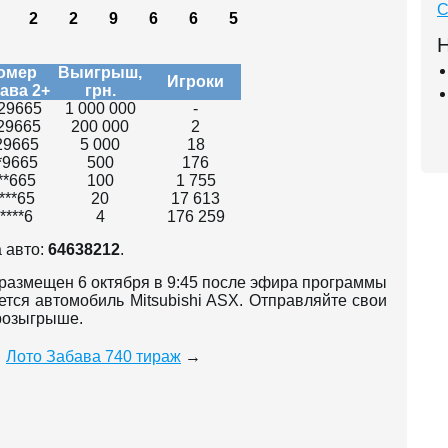
С
2
2
9
6
6
5
Н
омер
Выигрыш,
Игроки
ава 2+
грн.
29665
1 000 000
-
29665
200 000
2
29665
5 000
18
*9665
500
176
**665
100
1 755
****65
20
17 613
*****6
4
176 259
 авто:
64638212
.
 размещен 6 октября в 9:45 после эфира программы
ется автомобиль Mitsubishi ASX. Отправляйте свои
 розыгрыше.
Лото Забава 740 тираж
→