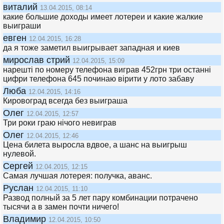
виталий
13.04.2015, 08:14
какие большие доходы имеет лотереи и какие жалкие
выиграши
евген
12.04.2015, 16:28
да я тоже заметил выигрывает западная и киев
мирослав стрий
12.04.2015, 15:09
нарешті по номеру телефона виграв 452грн три останні
цифри телефона 645 починаю вірити у лото забаву
Люба
12.04.2015, 14:16
Кировоград всегда без выиграша
Олег
12.04.2015, 12:57
Три роки граю нічого невиграв
Олег
12.04.2015, 12:46
Цена билета выросла вдвое, а шанс на выигрыш
нулевой.
Сергей
12.04.2015, 12:15
Самая лучшая лотерея: получка, аванс.
Руслан
12.04.2015, 11:10
Развод полный за 5 лет пару комбинации потрачено
тысячи а в замен почти ничего!
Владимир
12.04.2015, 10:50