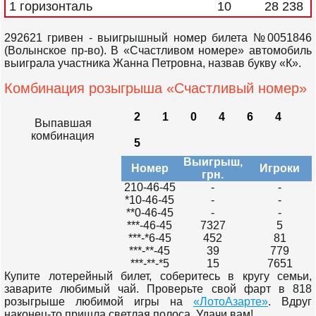
1 горизонталь
10
28 238
292621 гривен - выигрышный номер билета №0051846
(Волынское пр-во). В «Счастливом номере» автомобиль
выиграла участника Жанна Петровна, назвав букву «К».
Комбинация розыгрыша «Счастливый номер»
2
1
0
4
6
4
Выпавшая
комбинация
5
Выигрыш,
Номер
Игроки
грн.
210-46-45
-
-
*10-46-45
-
-
**0-46-45
-
-
***-46-45
7327
5
***-*6-45
452
81
***-**-45
39
779
***-**-*5
15
7651
Купите лотерейный билет, соберитесь в кругу семьи,
заварите любимый чай. Проверьте свой фарт в 818
розыгрыше любимой игры на
«ЛотоАзарте»
. Вдруг
наконец-то пришла светлая полоса. Удачи вам!