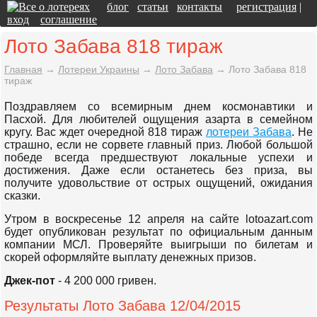
блог
статьи
контакты
регистрация
|
вход
соглашение
Лото Забава 818 тираж
Главная
→
Лотереи Украины
→
Лото Забава
→
Лото Забава 818
тираж
Поздравляем со всемирным днем космонавтики и
Пасхой. Для любителей ощущения азарта в семейном
кругу. Вас ждет очередной 818 тираж
лотереи Забава
. Не
страшно, если не сорвете главный приз. Любой большой
победе всегда предшествуют локальные успехи и
достижения. Даже если останетесь без приза, вы
получите удовольствие от острых ощущений, ожидания
сказки.
Утром в воскресенье 12 апреля на сайте lotoazart.com
будет опубликован результат по официальным данным
компании МСЛ. Проверяйте выигрыши по билетам и
скорей оформляйте выплату денежных призов.
Джек-пот
- 4 200 000 гривен.
Результаты Лото Забава 12/04/2015