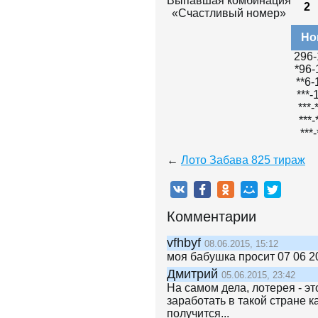
Выпавшая комбинация
2
«Счастливый номер»
Но
296-
*96-
**6-
***-
***-
***-
***-
←
Лото Забава 825 тираж
Комментарии
vfhbyf
08.06.2015, 15:12
моя бабушка просит 07 06 2
Дмитрий
05.06.2015, 23:42
На самом дела, лотерея - эт
заработать в такой стране к
получится...