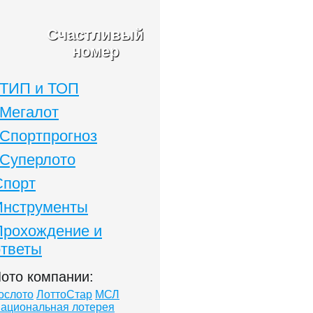
Счастливый
номер
ТИП и ТОП
Мегалот
Спортпрогноз
Суперлото
Спорт
Инструменты
Прохождение и
ответы
ото компании:
ослото
ЛоттоСтар
МСЛ
ациональная лотерея