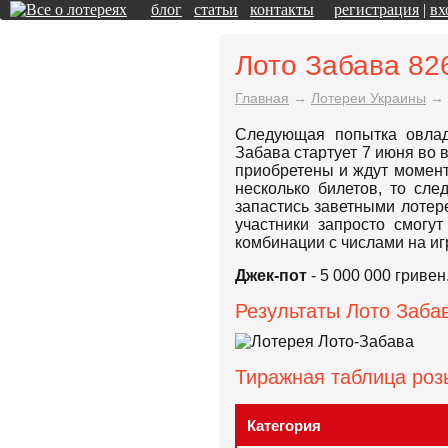
блог
статьи
контакты
регистрация
|
вх
Лото Забава 82
Главная
→
Лотереи Украины
→
Следующая попытка овлад
Забава стартует 7 июня во 
приобретены и ждут момент
несколько билетов, то сл
запастись заветными лотере
участники запросто смогу
комбинации с числами на иг
Джек-пот
- 5 000 000 гривен
Результаты Лото Забав
Тиражная таблица ро
Категория