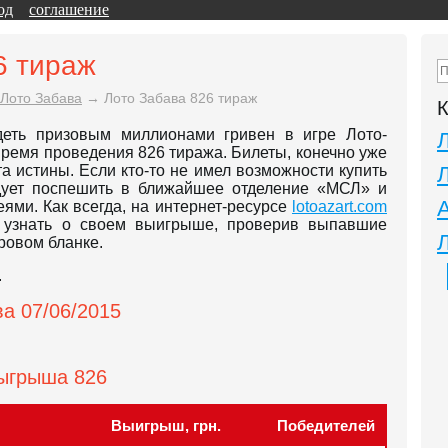
од
соглашение
6 тираж
Лото Забава
→
Лото Забава 826 тираж
К
еть призовым миллионами гривен в игре Лото-
время проведения 826 тиража. Билеты, конечно уже
а истины. Если кто-то не имел возможности купить
едует поспешить в ближайшее отделение «МСЛ» и
ями. Как всегда, на интернет-ресурсе
lotoazart.com
т узнать о своем выигрыше, проверив выпавшие
ровом бланке.
.
а 07/06/2015
зыгрыша 826
Выигрыш, грн.
Победителей