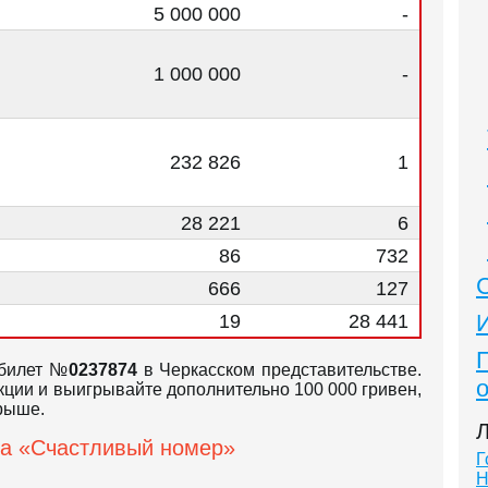
5 000 000
-
1 000 000
-
232 826
1
28 221
6
86
732
666
127
19
28 441
 билет №
0237874
в Черкасском представительстве.
кции и выигрывайте дополнительно 100 000 гривен,
грыше.
Л
а «Счастливый номер»
Г
Н