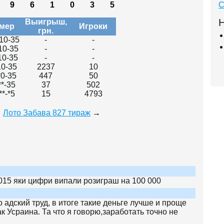
9
6
1
0
3
5
С
Н
Выигрыш,
мер
Игроки
грн.
10-35
-
-
10-35
-
-
10-35
-
-
10-35
2237
10
*0-35
447
50
**-35
37
502
**-*5
15
4793
Лото Забава 827 тираж
→
015 яки цифри випали розиграш на 100 000
о адский труд, в итоге такие деньге лучше и проще
ак Усраина. Та что я говорю,заработать точно не