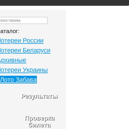
аталог:
Лотереи России
Лотереи Беларуси
Архивные
Лотереи Украины
Лото Забава
Результаты
Проверка
билета