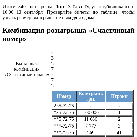
Итоги 840 розыгрыша Лото Забава будут опубликованы в
10:00 13 сентября. Проверяйте билеты по таблице, чтобы
узнать размер выигрыша не выходя из дома!
Комбинация розыгрыша «Счастливый
номер»
2
3
Выпавшая
5
комбинация
7
«Счастливый номер»
2
7
5
Выигрыш,
Номер
Игроки
грн.
235-72-75
-
-
*35-72-75
100 000
1
**5-72-75
11 666
2
***-72-75
7 777
3
***-*2-75
569
41