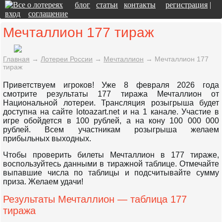
блог
статьи
контакты
регистрация
|
вход
соглашение
Мечталлион 177 тираж
Главная
→
Лотереи России
→
Мечталлион
→
Мечталлион 177
тираж
Приветствуем игроков! Уже 8 февраля 2026 года
смотрите результаты 177 тиража Мечталлион от
Национальной лотереи. Трансляция розыгрыша будет
доступна на сайте lotoazart.net и на 1 канале. Участие в
игре обойдется в 100 рублей, а на кону 100 000 000
рублей. Всем участникам розыгрыша желаем
прибыльных выходных.
Чтобы проверить билеты Мечталлион в 177 тираже,
воспользуйтесь данными в тиражной таблице. Отмечайте
выпавшие числа по таблицы и подсчитывайте сумму
приза. Желаем удачи!
Результаты Мечталлион — таблица 177
тиража