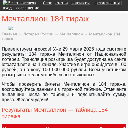
блог
статьи
контакты
регистрация
|
вход
соглашение
Мечталлион 184 тираж
Главная
→
Лотереи России
→
Мечталлион
→
Мечталлион 184
тираж
Приветствуем игроков! Уже 29 марта 2026 года смотрите
результаты 184 тиража Мечталлион от Национальной
лотереи. Трансляция розыгрыша будет доступна на сайте
lotoazart.net и на 1 канале. Участие в игре обойдется в 100
рублей, а на кону 100 000 000 рублей. Всем участникам
розыгрыша желаем прибыльных выходных.
Чтобы проверить билеты Мечталлион в 184 тираже,
воспользуйтесь данными в тиражной таблице. Отмечайте
выпавшие числа по таблицы и подсчитывайте сумму
приза. Желаем удачи!
Результаты Мечталлион — таблица 184
тиража