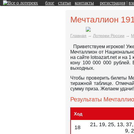
блог
статьи
контакты
регистрация
|
вх
Мечталлион 19
Главная
→
Лотереи России
→
М
Приветствуем игроков! Уже
Мечталлион от Национально
на сайте lotoazart.net и на 
кону 100 000 000 рублей.
выходных.
Чтобы проверить билеты Ме
тиражной таблице. Отмеча
сумму приза. Желаем удачи!
Результаты Мечталлио
Ход
21, 19, 25, 13, 37,
18
9, 