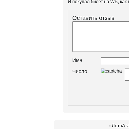
Я покупал билет на WB, как
Оставить отзыв
Имя
Число
«ЛотоАза