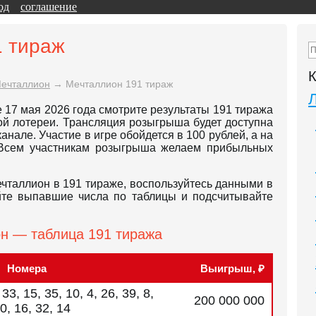
од
соглашение
1 тираж
К
ечталлион
→
Мечталлион 191 тираж
 17 мая 2026 года смотрите результаты 191 тиража
й лотереи. Трансляция розыгрыша будет доступна
1 канале. Участие в игре обойдется в 100 рублей, а на
 Всем участникам розыгрыша желаем прибыльных
чталлион в 191 тираже, воспользуйтесь данными в
йте выпавшие числа по таблицы и подсчитывайте
н — таблица 191 тиража
Номера
Выигрыш, ₽
 33, 15, 35, 10, 4, 26, 39, 8,
200 000 000
20, 16, 32, 14