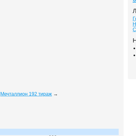
Л
Г
Н
С
Н
Мечталлион 192 тираж
→