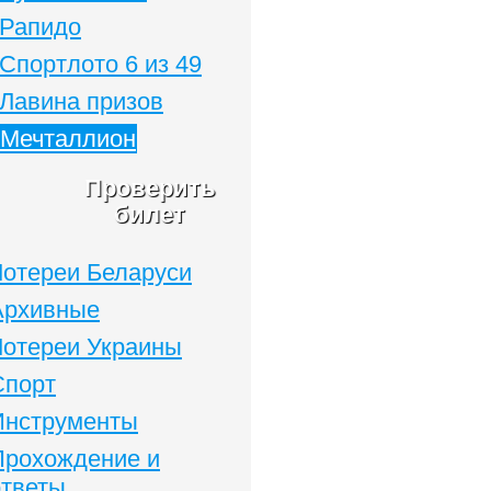
Рапидо
Спортлото 6 из 49
Лавина призов
Мечталлион
Проверить
билет
Лотереи Беларуси
Архивные
Лотереи Украины
Спорт
Инструменты
Прохождение и
ответы