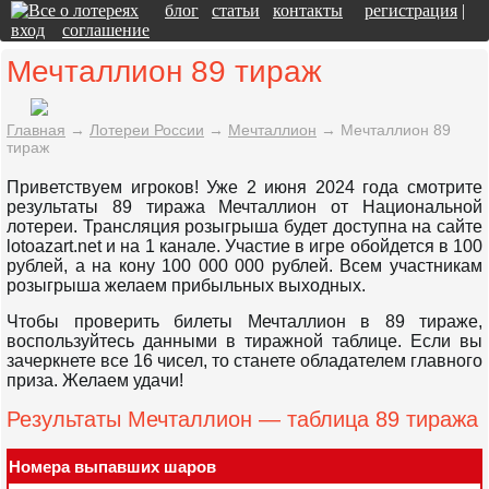
блог
статьи
контакты
регистрация
|
вход
соглашение
Мечталлион 89 тираж
Главная
→
Лотереи России
→
Мечталлион
→
Мечталлион 89
тираж
Приветствуем игроков! Уже 2 июня 2024 года смотрите
результаты 89 тиража Мечталлион от Национальной
лотереи. Трансляция розыгрыша будет доступна на сайте
lotoazart.net и на 1 канале. Участие в игре обойдется в 100
рублей, а на кону 100 000 000 рублей. Всем участникам
розыгрыша желаем прибыльных выходных.
Чтобы проверить билеты Мечталлион в 89 тираже,
воспользуйтесь данными в тиражной таблице. Если вы
зачеркнете все 16 чисел, то станете обладателем главного
приза. Желаем удачи!
Результаты Мечталлион — таблица 89 тиража
Номера выпавших шаров