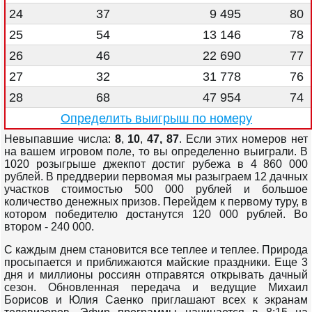
24
37
9 495
80
25
54
13 146
78
26
46
22 690
77
27
32
31 778
76
28
68
47 954
74
Определить выигрыш по номеру
Невыпавшие числа:
8
,
10
,
47,
87
. Если этих номеров нет
на вашем игровом поле, то вы определенно выиграли. В
1020 розыгрыше джекпот достиг рубежа в 4 860 000
рублей. В преддверии первомая мы разыграем 12 дачных
участков стоимостью 500 000 рублей и большое
количество денежных призов. Перейдем к первому туру, в
котором победителю достанутся 120 000 рублей. Во
втором - 240 000.
С каждым днем становится все теплее и теплее. Природа
просыпается и приближаются майские праздники. Еще 3
дня и миллионы россиян отправятся открывать дачный
сезон. Обновленная передача и ведущие Михаил
Борисов и Юлия Саенко приглашают всех к экранам