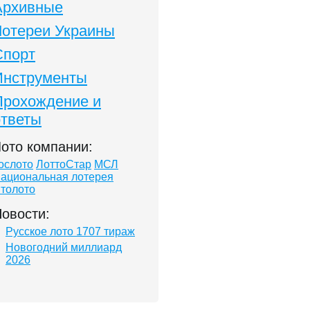
Архивные
Лотереи Украины
Спорт
Инструменты
Прохождение и
ответы
ото компании:
ослото
ЛоттоСтар
МСЛ
ациональная лотерея
толото
овости:
Русское лото 1707 тираж
Новогодний миллиард
2026