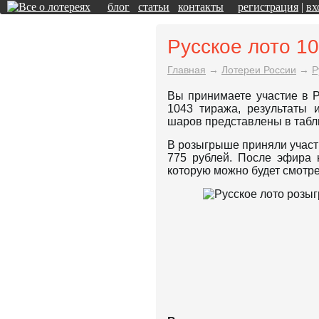
блог
статьи
контакты
регистрация
|
вх
Русское лото 1
Главная
→
Лотереи России
→
Р
Вы принимаете участие в Р
1043 тиража, результаты 
шаров представлены в табл
В розыгрыше приняли участ
775 рублей. После эфира 
которую можно будет смотре