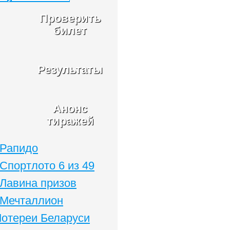
Проверить
билет
Результаты
Анонс
тиражей
Рапидо
Спортлото 6 из 49
Лавина призов
Мечталлион
Лотереи Беларуси