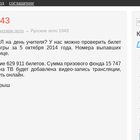
од
соглашение
043
усское лото
→
Русское лото 1043
К
Л на день учителя? У нас можно проверить билет
игры за 5 октября 2014 года. Номера выпавших
ице.
ие 629 911 билетов. Сумма призового фонда 15 747
на ТВ будет добавлена видео-запись трансляции,
ть онлайн.