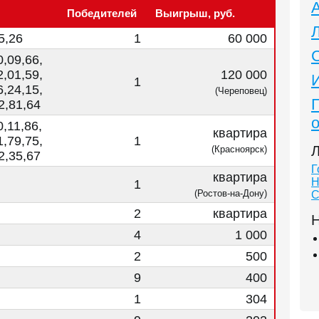
Победителей
Выигрыш, руб.
5,26
1
60 000
0,09,66,
2,01,59,
120 000
1
6,24,15,
(Череповец)
2,81,64
0,11,86,
квартира
1,79,75,
1
Л
(Красноярск)
2,35,67
Г
квартира
Н
1
(Ростов-на-Дону)
С
2
квартира
Н
4
1 000
2
500
9
400
1
304