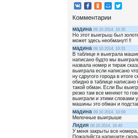
Комментарии
мадина
09.10.2014, 10:35
Но этот выигрыш был золото
может здесь необманут! !!
мадина
09.10.2014, 10:31
В таблице я выиграла машин
написано будто мы выиграли
назвала номер и тираж сказ
выиграла если написано чт
ну сдругого города в итоге 
обидно в таблице написано 
такой обман. Если Вы выигр
резко там все меняют то гов
выиграли и этими словами у
машины это обман и подстав
мадина
09.10.2014, 10:09
Мелочные выигрыше
Лидия
08.10.2014, 16:40
У меня закрыты все номера, 
Пожалуйста напишите сколь