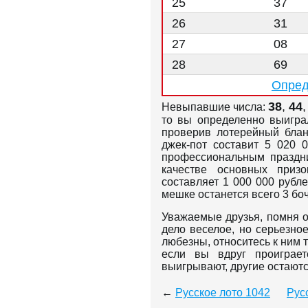
25
37
26
31
27
08
28
69
Опред
38
,
44
Невыпавшие числа:
то вы определенно выигра
проверив лотерейный блан
джек-пот составит 5 020 
профессиональным праздни
качестве основных приз
составляет 1 000 000 рубл
мешке останется всего 3 бо
Уважаемые друзья, помня о
дело веселое, но серьезно
любезны, относитесь к ним 
если вы вдруг проиграет
выигрывают, другие остают
←
Русское лото 1042
Рус