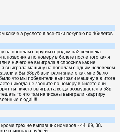
м ключе а руслото я все-таки покупаю по 4билетов
у на пополам с другим городом на2 человека
 а позвонила по номеру в билете после того как я
али я ничего не выиграла я спросила как не
о я выиграла машину на пополам с одним человеком
сказали а Вы 58руб выиграли знаете как мне было
было что мы победители выиграли машину а в итоге
аете никогда не звоните по номеру в билете они
орят ты ничего выиграл а когда возмущается а 58р
тешать то что там написаны выиграли квартиру
ленные люди!!!!!
кроме трёх не выпавших номеров - 44, 89, 38.
ко я выиграла рублей.