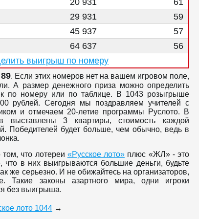
20 931
61
29 931
59
45 937
57
64 637
56
елить выигрыш по номеру
,
89
. Если этих номеров нет на вашем игровом поле,
ли. А размер денежного приза можно определить
к по номеру или по таблице. В 1043 розыгрыше
000 рублей. Сегодня мы поздравляем учителей с
ком и отмечаем 20-летие программы Руслото. В
ов выставлены 3 квартиры, стоимость каждой
ей. Победителей будет больше, чем обычно, ведь в
чонка.
 том, что лотереи
«Русское лото»
плюс «ЖЛ» - это
е, что в них выигрываются большие деньги, будьте
так же серьезно. И не обижайтесь на организаторов,
е. Такие законы азартного мира, одни игроки
ся без выигрыша.
ское лото 1044
→