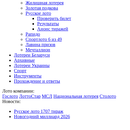
Жилищная лотерея
Золотая подкова
Русское лото
Проверить билет
Результаты
Анонс тиражей
Рапидо
Спортлото 6 из 49
Лавина призов
Мечталлион
Лотереи Беларуси
Архивные
Лотереи Украины
Спорт
Инструменты
Прохождение и ответы
Лото компании:
Гослото
ЛоттоСтар
МСЛ
Национальная лотерея
Столото
Новости:
Русское лото 1707 тираж
Новогодний миллиард 2026