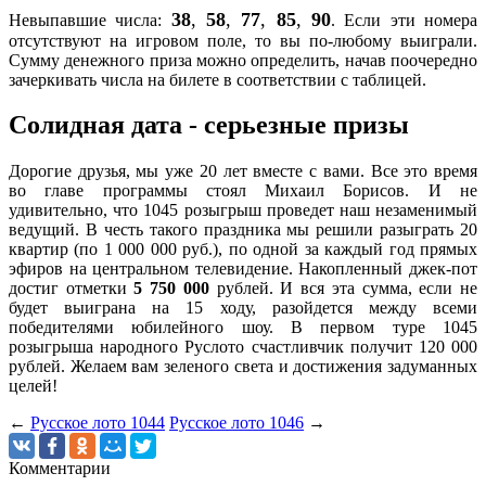
38
,
58
,
77
,
85
,
90
Невыпавшие числа:
. Если эти номера
отсутствуют на игровом поле, то вы по-любому выиграли.
Сумму денежного приза можно определить, начав поочередно
зачеркивать числа на билете в соответствии с таблицей.
Солидная дата - серьезные призы
Дорогие друзья, мы уже 20 лет вместе с вами. Все это время
во главе программы стоял Михаил Борисов. И не
удивительно, что 1045 розыгрыш проведет наш незаменимый
ведущий. В честь такого праздника мы решили разыграть 20
квартир (по 1 000 000 руб.), по одной за каждый год прямых
эфиров на центральном телевидение. Накопленный джек-пот
достиг отметки
5 750 000
рублей. И вся эта сумма, если не
будет выиграна на 15 ходу, разойдется между всеми
победителями юбилейного шоу. В первом туре 1045
розыгрыша народного Руслото счастливчик получит 120 000
рублей. Желаем вам зеленого света и достижения задуманных
целей!
←
Русское лото 1044
Русское лото 1046
→
Комментарии