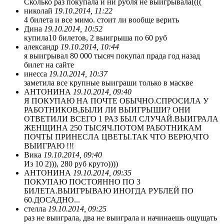
Сколько раз покупала и ни рубля не выигрывала((((
николай
19.10.2014, 11:22
4 билета и все мимо. стоит ли вообще верить
Дина
19.10.2014, 10:52
купила10 билетов, 2 выигрыша по 60 руб
александр
19.10.2014, 10:44
я выигрывал 80 000 тысяч покупал прада год назад
билет на сайте
инесса
19.10.2014, 10:37
заметила все крупные выиграши только в маскве
АНТОНИНА
19.10.2014, 09:40
Я ПОКУПАЮ НА ПОЧТЕ ОБЫЧНО.СПРОСИЛА У
РАБОТНИКОВ,БЫЛИ ЛИ ВЫИГРЫШИ? ОНИ
ОТВЕТИЛИ ВСЕГО 1 РАЗ БЫЛ СЛУЧАЙ.ВЫИГРАЛА
ЖЕНЩИНА 250 ТЫСЯЧ.ПОТОМ РАБОТНИКАМ
ПОЧТЫ ПРИНЕСЛА ЦВЕТЫ.ТАК ЧТО ВЕРЮ,ЧТО
ВЫИГРАЮ !!!
Вика
19.10.2014, 09:40
Из 10 2))), 280 руб круто))))
АНТОНИНА
19.10.2014, 09:35
ПОКУПАЮ ПОСТОЯННО ПО 3
БИЛЕТА.ВЫИГРЫВАЮ ИНОГДА РУБЛЕЙ ПО
60.ДОСАДНО...
стелла
19.10.2014, 09:25
раз не выиграла, два не выиграла и начинаешь ощущать