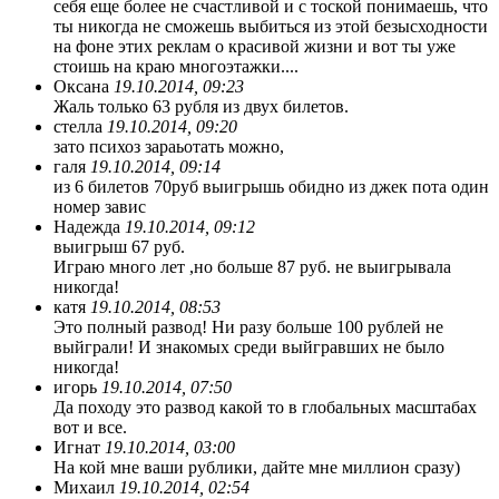
себя еще более не счастливой и с тоской понимаешь, что
ты никогда не сможешь выбиться из этой безысходности
на фоне этих реклам о красивой жизни и вот ты уже
стоишь на краю многоэтажки....
Оксана
19.10.2014, 09:23
Жаль только 63 рубля из двух билетов.
стелла
19.10.2014, 09:20
зато психоз зараьотать можно,
галя
19.10.2014, 09:14
из 6 билетов 70руб выигрышь обидно из джек пота один
номер завис
Надежда
19.10.2014, 09:12
выигрыш 67 руб.
Играю много лет ,но больше 87 руб. не выигрывала
никогда!
катя
19.10.2014, 08:53
Это полный развод! Ни разу больше 100 рублей не
выйграли! И знакомых среди выйгравших не было
никогда!
игорь
19.10.2014, 07:50
Да походу это развод какой то в глобальных масштабах
вот и все.
Игнат
19.10.2014, 03:00
На кой мне ваши рублики, дайте мне миллион сразу)
Михаил
19.10.2014, 02:54