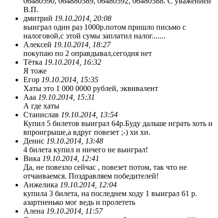
06480590, 064880589, 06480592, 06480588. С уважениеи
В.П.
дмитрий
19.10.2014, 20:08
выиграл один раз 1000р.потом пришло письмо с
налоговой,с этой сумы заплатил налог.......
Алексей
19.10.2014, 18:27
покупаю по 2 оправдывал,сегодня нет
Тётка
19.10.2014, 16:32
Я тоже
Егор
19.10.2014, 15:35
Хаты это 1 000 0000 рублей, эквивалент
Ааа
19.10.2014, 15:31
А где хаты
Станислав
19.10.2014, 13:54
Купил 5 билетов выиграл 64р.Буду дальше играть хоть и
впроигрыше,а вдруг повезет ;-) хи хи.
Денис
19.10.2014, 13:48
4 билета купил и ничего не выиграл!
Вика
19.10.2014, 12:41
Да, не повезло сейчас , повезет потом, так что не
отчаиваемся. Поздравляем победителей!
Анжелика
19.10.2014, 12:04
купила 3 билета, на последнем ходу 1 выиграл 61 р.
азартненько мог ведь и пролететь
Алена
19.10.2014, 11:57