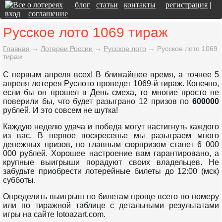
блог
статьи
контакты
регистрация
|
вход
соглашение
Русское лото 1069 тираж
Главная
→
Лотереи России
→
Русское лото
→
Русское лото 1069
тираж
С первым апреля всех! В ближайшее время, а точнее 5
апреля лотерея Руслото проведет 1069-й тираж. Конечно,
если бы он прошел в День смеха, то многие просто не
поверили бы, что будет разыграно 12 призов по
600000
рублей. И это совсем не шутка!
Каждую неделю удача и победа могут настигнуть каждого
из вас. В первое воскресенье мы разыграем много
денежных призов, но главным сюрпризом станет 6 000
000 рублей. Хорошее настроение вам гарантировано, а
крупные выигрыши порадуют своих владельцев. Не
забудьте приобрести лотерейные билеты до 12:00 (мск)
субботы.
Определить выигрыш по билетам проще всего по номеру
или по тиражной таблице с детальными результатами
игры на сайте lotoazart.com.