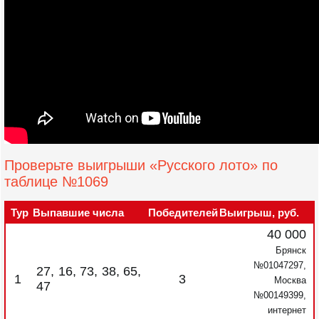
Проверьте выигрыши «Русского лото» по
таблице №1069
Тур
Выпавшие числа
Победителей
Выигрыш, руб.
40 000
Брянск
№01047297,
27, 16, 73, 38, 65,
1
3
Москва
47
№00149399,
интернет