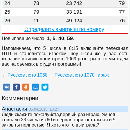
24
78
23 742
79
25
79
33 191
77
26
11
49 924
76
Определить выигрыш по номеру
1
,
5
,
40
,
59
Невыпавшие числа:
.
Напоминаем, что 5 числа в 8:15 включайте телеканал
НТВ и становитесь игроком шоу. Если же у вас есть
желание вживую посмотреть 1069 розыгрыш, то мы ждем
вас на съемках в студии программы!
←
Русское лото 1068
Русское лото 1070 тираж
→
Комментарии
Анастасия
05.04.2015, 13:27
Люди скажите пожалуйста,первый раз играю. Умнея
совпало 23 числа из 60 и первая горизонтальная и 5
закрыты полностью. Я хоть что то выиграла?