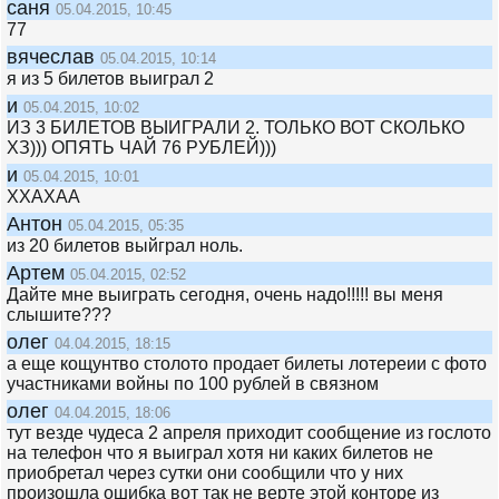
саня
05.04.2015, 10:45
77
вячеслав
05.04.2015, 10:14
я из 5 билетов выиграл 2
и
05.04.2015, 10:02
ИЗ 3 БИЛЕТОВ ВЫИГРАЛИ 2. ТОЛЬКО ВОТ СКОЛЬКО
ХЗ))) ОПЯТЬ ЧАЙ 76 РУБЛЕЙ)))
и
05.04.2015, 10:01
ХХАХАА
Антон
05.04.2015, 05:35
из 20 билетов выйграл ноль.
Артем
05.04.2015, 02:52
Дайте мне выиграть сегодня, очень надо!!!!! вы меня
слышите???
олег
04.04.2015, 18:15
а еще кощунтво столото продает билеты лотереии с фото
участниками войны по 100 рублей в связном
олег
04.04.2015, 18:06
тут везде чудеса 2 апреля приходит сообщение из гослото
на телефон что я выиграл хотя ни каких билетов не
приобретал через сутки они сообщили что у них
произошла ошибка вот так не верте этой конторе из