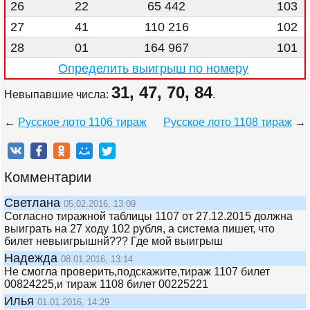
26
22
65 442
103
27
41
110 216
102
28
01
164 967
101
Определить выигрыш по номеру
31, 47, 70, 84
Невыпавшие числа:
.
←
Русское лото 1106 тираж
Русское лото 1108 тираж
→
Комментарии
Светлана
05.02.2016, 13:09
Согласно тиражной таблицы 1107 от 27.12.2015 должна
выиграть на 27 ходу 102 рубля, а система пишет, что
билет невыигрышнй??? Где мой выигрыш
Надежда
08.01.2016, 13:14
Не смогла проверить,подскажите,тираж 1107 билет
00824225,и тираж 1108 билет 00225221
Илья
01.01.2016, 14:29