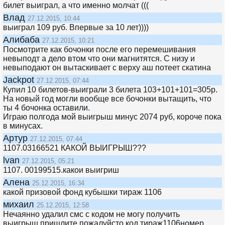
билет выиграл, а что именно молчат (((
Влад
27.12.2015, 10:44
выиграл 109 руб. Впервые за 10 лет))))
Алибаба
27.12.2015, 10:21
Посмотрите как бочонки после его перемешивания
невыподт а дело втом что они магнитятся. С низу и
невыподают он вытаскивает с верху аш потеет скатина
Jackpot
27.12.2015, 07:44
Купил 10 билетов-выиграли 3 билета 103+101+101=305р.
На новый год могли вообще все бочонки вытащить, что
ты 4 бочонка оставили.
Играю полгода мой выигрыш минус 2074 руб, короче пока
в минусах.
Артур
27.12.2015, 07:44
1107.03166521 КАКОЙ ВЫИГРЫШ???
lvan
27.12.2015, 05:21
1107. 00199515.какои выигриш
Алена
25.12.2015, 16:34
какой призовой фонд кубышки тираж 1106
михаил
25.12.2015, 12:58
Нечаянно удалил смс с кодом не могу получить
выигрыш.пришлите пожалуйсто код.тираж1106номер