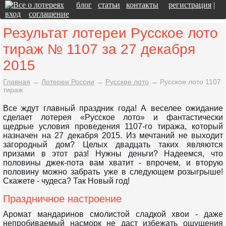
блог
статьи
контакты
регистрация
|
вход
соглашение
Результат лотереи Русское лото
тираж № 1107 за 27 декабря
2015
Главная
→
Лотереи России
→
Русское лото
→
Русское лото 1107
тираж
Все ждут главный праздник года! А веселее ожидание
сделает лотерея «Русское лото» и фантастически
щедрые условия проведения 1107-го тиража, который
назначен на 27 декабря 2015. Из мечтаний не выходит
загородный дом? Целых двадцать таких являются
призами в этот раз! Нужны деньги? Надеемся, что
половины джек-пота вам хватит - впрочем, и вторую
половину можно забрать уже в следующем розыгрыше!
Скажете - чудеса? Так Новый год!
Праздничное настроение
Аромат мандаринов смолистой сладкой хвои - даже
непробиваемый насморк не даст избежать ощущения