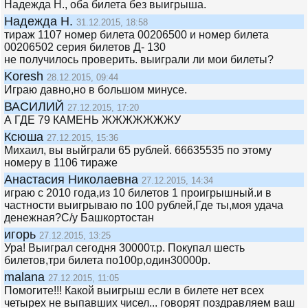
Надежда Н., оба билета без выигрыша.
Надежда Н.
31.12.2015, 18:58
тираж 1107 номер билета 00206500 и номер билета
00206502 серия билетов Д- 130
не получилось проверить. выиграли ли мои билеты?
Koresh
28.12.2015, 09:44
Играю давно,но в большом минусе.
ВАСИЛИЙ
27.12.2015, 17:20
А ГДЕ 79 КАМЕНЬ ЖЖЖЖЖЖЖУ
Ксюша
27.12.2015, 15:36
Михаил, вы выйграли 65 рублей. 66635535 по этому
номеру в 1106 тираже
Анастасия Николаевна
27.12.2015, 14:34
играю с 2010 года,из 10 билетов 1 проигрышный.и в
частности выигрываю по 100 рублей,Где ты,моя удача
денежная?С/у Башкортостан
игорь
27.12.2015, 13:25
Ура! Выиграл сегодня 30000т.р. Покупал шесть
билетов,три билета по100р,один30000р.
malana
27.12.2015, 11:05
Помогите!!! Какой выигрыш если в билете нет всех
четырех не выпавших чисел... говорят поздравляем ваш