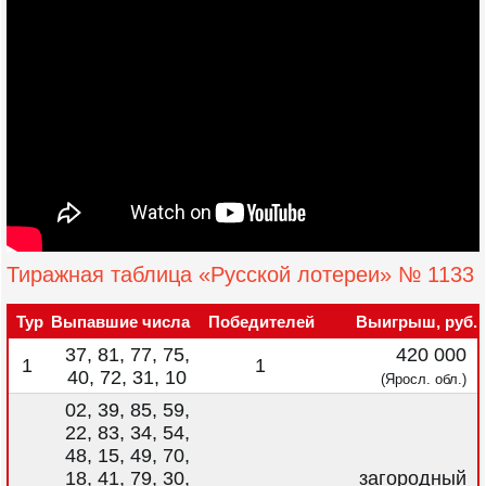
Тиражная таблица «Русской лотереи» № 1133
Тур
Выпавшие числа
Победителей
Выигрыш, руб.
37, 81, 77, 75,
420 000
1
1
40, 72, 31, 10
(Яросл. обл.)
02, 39, 85, 59,
22, 83, 34, 54,
48, 15, 49, 70,
18, 41, 79, 30,
загородный