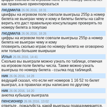
как правильно ориентироваться
людмила
26.06.2016, 18:31
цвифры на игровом поле совпали выигрыш 255р а номер
билета не выигран чему и кому и билеты билеты на сайте
верить кто даст правильную консультацию проверять по
номеру билета а покупаю
людмила
26.06.2016, 18:26
цифры на игровом поле совпали выигрыш 255р а номер
билета не выигран чему и кому
пповерить сколько играю по номеру билета не оговорено
или только большие выирыши
Илья
26.06.2016, 14:41
Сколько вы выиграли можно узнать по таблице, отмечая
на игровом поле билеты числа. Также можно узнать
выигрыш по номеру билета - ссылка под таблицей.
ник
26.06.2016, 14:28
ведущий сказал, что если нет номеров 1 16 52 то билет
выиграл, а в правилах игры написано по другому
ник
26.06.2016, 14:20
анютка кубышку выиграла
пенсионер
26.06.2016, 13:02
ответьте , пожалуйста, какой выигрыш подразумевается,