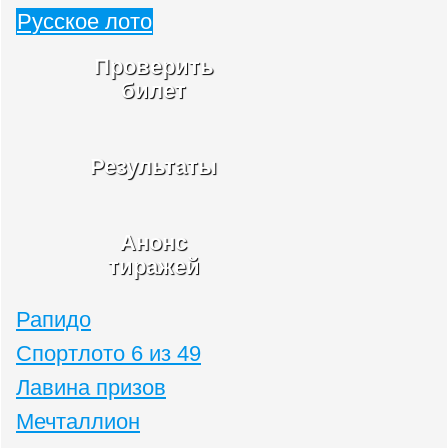
Русское лото
Проверить
билет
Результаты
Анонс
тиражей
Рапидо
Спортлото 6 из 49
Лавина призов
Мечталлион