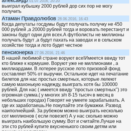
александр
01.07.2016, 20:20
выиграл кубышку 2000 рублей дор сих пор не могу
получить
Атаман Правдолюбов
28.06.2016, 16:43
Когда депутаты госдумы будут получать получку не 450
000 рублей ,а 20000 рублей тогда и воровать перестанут и
законы будут одни для всех.А футболисты не миллионы
получать будут ,а будут пахать на заводах и в сельском
хозяйстве тогда и лото будет честное
пенсионерка
27.06.2016, 21:46
В нашей любимой стране воруют все!Имеется ввиду тот
кто ближе к кормушке. Воруют уже не миллионами , а
миллиардами. В лотерее русское лото призовой фонд
составляет 50% от выручки. Остальное идет на печатание
билетов для нас простых смертных, которые лелеют
самую махонькую надежду, выиграть хотя бы 100000
рублей. Для нас ( имеется ввиду "простых смертных") это
огромная сумма.( у многих з/п 8-15 тысяч в месяц в
небольших городах) Говорят не умеете зарабатывать. А
где их заработаешь.Не покупайте эти бумажки. Развод
наиполнейший. За рубежом можно выиграть несколько
сот миллионов ( если повезет) А у нас сколько можно
выиграть наибольшую сумму. Вот и считайте.Лучше на
эти сто рублей купите вкусненького своим детям или