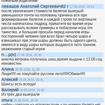
пожилым родителям
левашов Анатолий Сергеевич82 г
27.06.2016, 16:41
после увеличения стоимости билетов выигрый
уменьшился почти на половину, причина вся при
формирование билетов в каждой строке по вертикали
числа напечатаны подряд. прикатите во время игры
рассказывать всякие примеры и побасенки игра это
таинство. и большая просьба перед началом игры
посторонний человек при всех брал четыре шара и
взвешивал при этом шары должны быть одного цвета.
имеется в виду шары которые выдаются лото троном.
уважением старый игрок
п....р(н)
27.06.2016, 05:00
анютка ветрова-получишь шиш.время выдачи с 12.00.год
неизвестен.
Алина
26.06.2016, 22:28
Люди!!!!! не покупайте русское лото!!!!!!Обман!!!!!
Алексей
26.06.2016, 20:41
Шансы есть всегда!
Валерий
26.06.2016, 20:40
Из трёх два выиграли
ольга
26.06.2016, 18:35
цифры совпали на игровом поле а по номеру билета нет