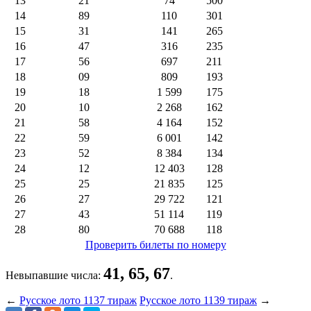
13
21
74
500
14
89
110
301
15
31
141
265
16
47
316
235
17
56
697
211
18
09
809
193
19
18
1 599
175
20
10
2 268
162
21
58
4 164
152
22
59
6 001
142
23
52
8 384
134
24
12
12 403
128
25
25
21 835
125
26
27
29 722
121
27
43
51 114
119
28
80
70 688
118
Проверить билеты по номеру
41, 65, 67
Невыпавшие числа:
.
←
Русское лото 1137 тираж
Русское лото 1139 тираж
→