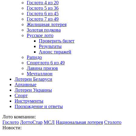
Гослото 4 из 20
Гослото 5 из 36
Гослото 6 из 45
Гослото 7 из 49
Жилищная лотерея
Золотая подкова
Русское лото
Проверить билет
Результаты
Анонс тиражей
Рапидо
Спортлото 6 из 49
Лавина призов
Мечталлион
Лотереи Беларуси
Архивные
Лотереи Украины
Спорт
Инструменты
Прохождение и ответы
Лото компании:
Гослото
ЛоттоСтар
МСЛ
Национальная лотерея
Столото
Новости: