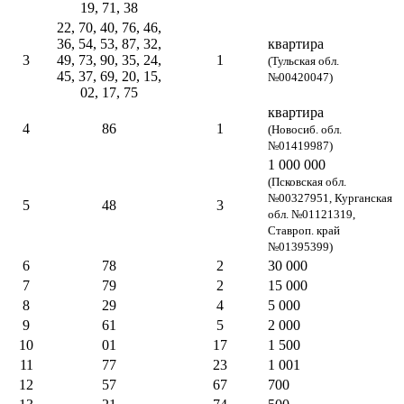
19, 71, 38
22, 70, 40, 76, 46,
36, 54, 53, 87, 32,
квартира
3
49, 73, 90, 35, 24,
1
(Тульская обл.
45, 37, 69, 20, 15,
№00420047)
02, 17, 75
квартира
4
86
1
(Новосиб. обл.
№01419987)
1 000 000
(Псковская обл.
№00327951, Курганская
5
48
3
обл. №01121319,
Ставроп. край
№01395399)
6
78
2
30 000
7
79
2
15 000
8
29
4
5 000
9
61
5
2 000
10
01
17
1 500
11
77
23
1 001
12
57
67
700