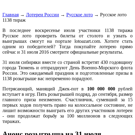
Главная
→
Лотереи России
→
Русское лото
→
Русское лото
1138 тираж
В последнее воскресенье июля участники 1138 тиража
Русское лото проверить билеты от столото и узнать о
выигрышах смогут на портале lotoazart.com. Хотите стать
одним из победителей? Тогда покупайте лотерею прямо
сейчас и 31 июля 2016 смотрите официальные результаты.
31 июля сибиряки вместе со страной встретят 430 годовщину
города Тюмень и отпразднуют День Военно-Морского флота
России. Это ожидаемый праздник и подготовленные призы в
1138 розыгрыше вас непременно порадуют.
Потрясающий, манящий Джек-пот в
100 000 000
рублей
вступает в игру. Пять розыгрышей подряд, до сентября, размер
главного приза неизменен. Счастливчик, сумевший за 15
первых ходов получить право на колоссальное состояние, не
лишит возможности выиграть его других участников лотереи
- они продолжат борьбу за 100 миллионов в следующих
тиражах.
Анонс розыгрыша на 31 июля