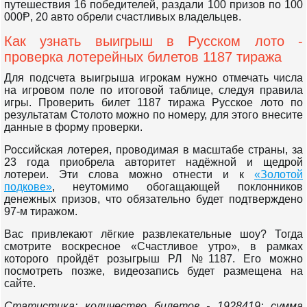
путешествия 16 победителей, раздали 100 призов по 100
000Ᵽ, 20 авто обрели счастливых владельцев.
Как узнать выигрыш в Русском лото -
проверка лотерейных билетов 1187 тиража
Для подсчета выигрыша игрокам нужно отмечать числа
на игровом поле по итоговой таблице, следуя правила
игры. Проверить билет 1187 тиража Русское лото по
результатам Столото можно по номеру, для этого внесите
данные в форму проверки.
Российская лотерея, проводимая в масштабе страны, за
23 года приобрела авторитет надёжной и щедрой
лотереи. Эти слова можно отнести и к
«Золотой
подкове»
, неутомимо обогащающей поклонников
денежных призов, что обязательно будет подтверждено
97-м тиражом.
Вас привлекают лёгкие развлекательные шоу? Тогда
смотрите воскресное «Счастливое утро», в рамках
которого пройдёт розыгрыш РЛ №1187. Его можно
посмотреть позже, видеозапись будет размещена на
сайте.
Статистика: количество билетов - 1928419; сумма