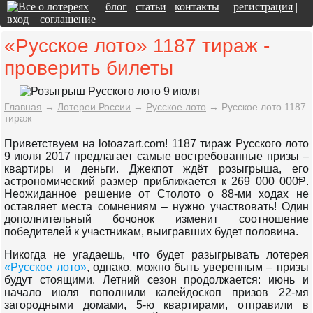
блог
статьи
контакты
регистрация
|
вход
соглашение
«Русское лото» 1187 тираж -
проверить билеты
Главная
→
Лотереи России
→
Русское лото
→
Русское лото 1187
тираж
Приветствуем на lotoazart.com! 1187 тираж Русского лото
9 июля 2017 предлагает самые востребованные призы –
квартиры и деньги. Джекпот ждёт розыгрыша, его
астрономический размер приближается к 269 000 000Ᵽ.
Неожиданное решение от Столото о 88-ми ходах не
оставляет места сомнениям – нужно участвовать! Один
дополнительный бочонок изменит соотношение
победителей к участникам, выигравших будет половина.
Никогда не угадаешь, что будет разыгрывать лотерея
«Русское лото»
, однако, можно быть уверенным – призы
будут стоящими. Летний сезон продолжается: июнь и
начало июля пополнили калейдоскоп призов 22-мя
загородными домами, 5-ю квартирами, отправили в