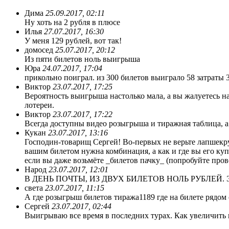
Дима
25.09.2017, 02:11
Ну хоть на 2 рубля в плюсе
Илья
27.07.2017, 16:30
У меня 129 рублей, вот так!
домосед
25.07.2017, 20:12
Из пяти билетов ноль выигрыша
Юра
24.07.2017, 17:04
прикольно поиграл. из 300 билетов выиграло 58 затраты 
Виктор
23.07.2017, 17:25
Вероятность выигрыша настолько мала, а вы жалуетесь на 
лотереи.
Виктор
23.07.2017, 17:22
Всегда доступны видео розыгрыша и тиражная таблица, а
Кукан
23.07.2017, 13:16
Господин-товарищ Сергей! Во-первых не верьте лапшекру
вашим билетом нужна комбинация, а как и где вы его куп
если вы даже возьмёте _билетов пачку_ (попробуйте пров
Народ
23.07.2017, 12:01
В ДЕНЬ ПОЧТЫ, ИЗ ДВУХ БИЛЕТОВ НОЛЬ РУБЛЕЙ
света
23.07.2017, 11:15
А где розыгрыш билетов тиража1189 где на билете 
Сергей
23.07.2017, 02:44
Выигрываю все время в последних турах. Как увеличит