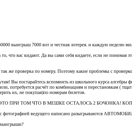
30000 выигрыш 7000 вот и честная лотерея. и каждую неделю мил
то, что вас кидают. Да вы сами себя кидаете, если не понимая э
 так же проверка по номеру. Поэтому какие проблемы с проверк
там! Вы постарайтесь вспомнить из школьного курса алгебры фо
или, потребуется расчёт по комбинациям и перестановкам ( тщат
ерить их, не покупая)по номерам билетов.
. ЭТО ПРИ ТОМ ЧТО В МЕШКЕ ОСТАЛОСЬ 2 БОЧОНКА! К
рядом с фотографией ведущего написано разыгрываются А
ь выигрыши?