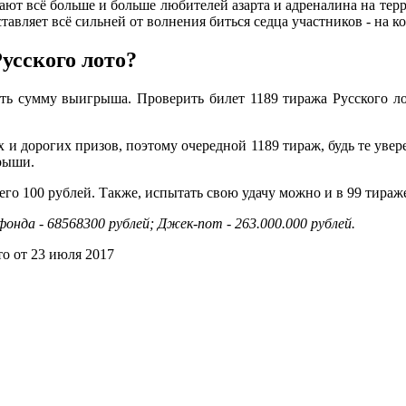
ют всё больше и больше любителей азарта и адреналина на тер
тавляет всё сильней от волнения биться седца участников - на 
усского лото?
ть сумму выигрыша. Проверить билет 1189 тиража Русского ло
и дорогих призов, поэтому очередной 1189 тираж, будь те увере
рыши.
о 100 рублей. Также, испытать свою удачу можно и в 99 тираже
онда - 68568300 рублей; Джек-пот - 263.000.000 рублей.