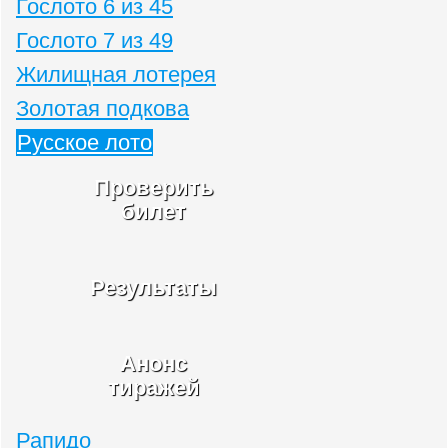
Гослото 6 из 45
Гослото 7 из 49
Жилищная лотерея
Золотая подкова
Русское лото
Проверить
билет
Результаты
Анонс
тиражей
Рапидо