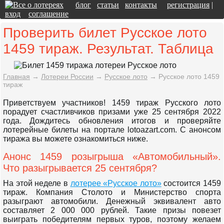
блог
статьи
контакты
регистрация
|
вход
соглашение
Проверить билет Русское лото
1459 тираж. Результат. Таблица
Главная
→
Лотереи России
→
Русское лото
→
Русское лото 1459
тираж
Приветствуем участников! 1459 тираж Русского лото
порадует счастливчиков призами уже 25 сентября 2022
года. Дождитесь обновления итогов и проверяйте
лотерейные билеты на портале lotoazart.com. С анонсом
тиража вы можете ознакомиться ниже.
Анонс 1459 розыгрыша «Автомобильный».
Что разыгрывается 25 сентября?
На этой неделе в
лотерее «Русское лото»
состоится 1459
тираж. Компания Столото и Министерство спорта
разыграют автомобили. Денежный эквивалент авто
составляет 2 000 000 рублей. Такие призы повезет
выиграть победителям первых туров, поэтому желаем