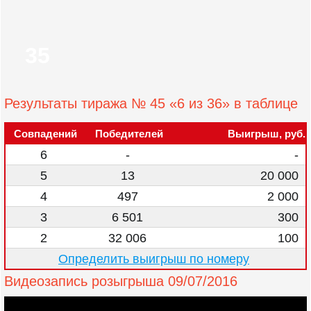
35
Результаты тиража № 45 «6 из 36» в таблице
Совпадений
Победителей
Выигрыш, руб.
6
-
-
5
13
20 000
4
497
2 000
3
6 501
300
2
32 006
100
Определить выигрыш по номеру
Видеозапись розыгрыша 09/07/2016