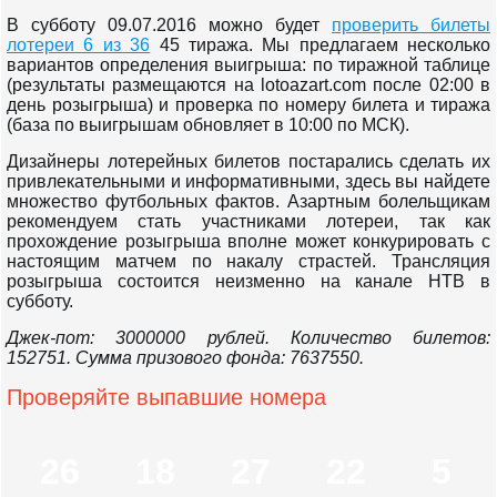
В субботу 09.07.2016 можно будет
проверить билеты
лотереи 6 из 36
45 тиража. Мы предлагаем несколько
вариантов определения выигрыша: по тиражной таблице
(результаты размещаются на lotoazart.com после 02:00 в
день розыгрыша) и проверка по номеру билета и тиража
(база по выигрышам обновляет в 10:00 по МСК).
Дизайнеры лотерейных билетов постарались сделать их
привлекательными и информативными, здесь вы найдете
множество футбольных фактов. Азартным болельщикам
рекомендуем стать участниками лотереи, так как
прохождение розыгрыша вполне может конкурировать с
настоящим матчем по накалу страстей. Трансляция
розыгрыша состоится неизменно на канале НТВ в
субботу.
Джек-пот: 3000000 рублей. Количество билетов:
152751. Сумма призового фонда: 7637550.
Проверяйте выпавшие номера
26
18
27
22
5