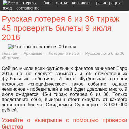
блог
статьи
контакты
регистрация
|
вход
соглашение
Русская лотерея 6 из 36 тираж
45 проверить билеты 9 июля
2016
Главная
→
Архивные
→
Лотерея 6 из 36
→
Русское лото 6 из 36
45 тираж
Сейчас мысли всех футбольных фанатов занимает Евро
2016, но не следует забывать и об отечественных
футбольных событиях. И хотя Футбольная лотерея
несколько «специфическое» такое событие, однако
чемпионов - победителей в ней будет довольно много. 9
июля ожидается 45-й тираж лотереи 6 из 36. Только
представьте себе, выигрыш стоит ожидать от каждого
четвертого билета. Ожидаемый Суперприз - 3 000 000
рублей.
Узнайте о выигрыше с помощью проверки
билетов