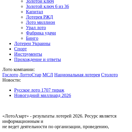
Золотой ключ
Золотой ключ 6 из 36
Капитал
Лотерея РЖД
Лото миллион
Урал лото
Фабрика удачи
Бинго
Лотереи Украины
Спорт
Инструменты
Прохождение и ответы
Лото компании:
Гослото
ЛоттоСтар
МСЛ
Национальная лотерея
Столото
Новости:
Русское лото 1707 тираж
Новогодний миллиард 2026
«ЛотоАзарт» - результаты лотерей 2026. Ресурс является
информационным и
не ведет деятельности по организации, проведению,