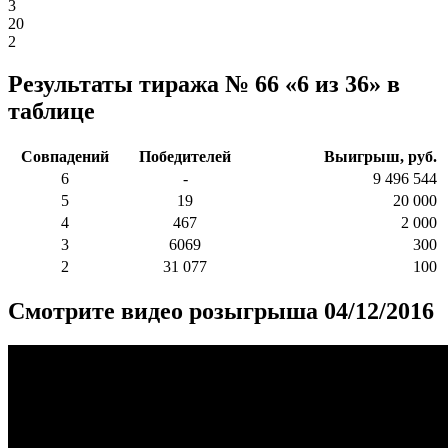
3
20
2
Результаты тиража № 66 «6 из 36» в
таблице
Совпадений
Победителей
Выигрыш, руб.
6
-
9 496 544
5
19
20 000
4
467
2 000
3
6069
300
2
31 077
100
Смотрите видео розыгрыша 04/12/2016