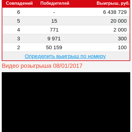
Совпадений
Победителей
Выигрыш, руб.
6
-
6 438 729
5
15
20 000
4
771
2 000
3
9 971
300
2
50 159
100
Определить выигрыш по номеру
Видео розыгрыша 08/01/2017