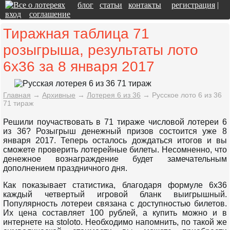
блог
статьи
контакты
регистрация
|
вход
соглашение
Тиражная таблица 71
розыгрыша, результаты лото
6x36 за 8 января 2017
Главная
→
Архивные
→
Лотерея 6 из 36
→
Русское лото 6 из 36
71 тираж
Решили поучаствовать в 71 тираже числовой лотереи 6
из 36? Розыгрыш денежный призов состоится уже 8
января 2017. Теперь осталось дождаться итогов и вы
сможете проверить лотерейные билеты. Несомненно, что
денежное вознаграждение будет замечательным
дополнением праздничного дня.
Как показывает статистика, благодаря формуле 6x36
каждый четвертый игровой бланк выигрышный.
Популярность лотереи связана с доступностью билетов.
Их цена составляет 100 рублей, а купить можно и в
интернете на stoloto. Необходимо напомнить, по такой же